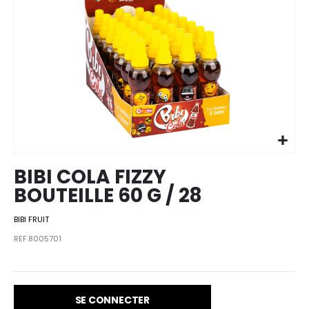
Skip to
the
beginning
of the
images
BIBI COLA FIZZY
gallery
BOUTEILLE 60 G / 28
BIBI FRUIT
REF.8005701
SE CONNECTER