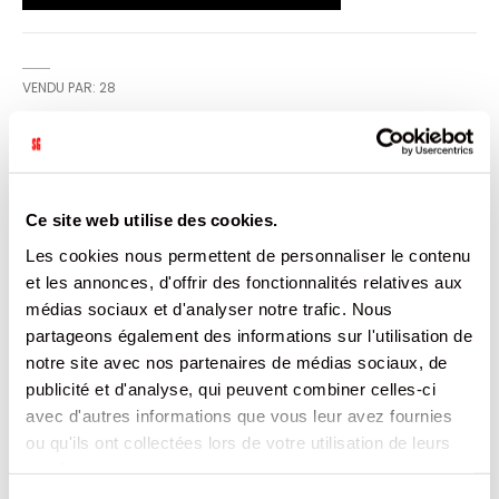
VENDU PAR: 28
INFORMATION
Ce site web utilise des cookies.
Le bonbon à boire élaboré par Fizzy - au bon goût du cola
Les cookies nous permettent de personnaliser le contenu
- bouteille réutilisable avec de multiples couleurs et des
stickers à collectionner. Existe aussi en quadripack.
et les annonces, d'offrir des fonctionnalités relatives aux
médias sociaux et d'analyser notre trafic. Nous
CARACTÉRISTIQUES
partageons également des informations sur l'utilisation de
notre site avec nos partenaires de médias sociaux, de
DOCUMENTATION
publicité et d'analyse, qui peuvent combiner celles-ci
avec d'autres informations que vous leur avez fournies
ou qu'ils ont collectées lors de votre utilisation de leurs
PRODUITS QUI POURRAIENT VOUS
services.
INTERESSER