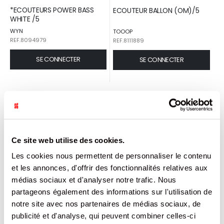
*ECOUTEURS POWER BASS
ECOUTEUR BALLON (OM)/5
WHITE /5
WYN
TOOOP
REF.8094979
REF.8111889
SE CONNECTER
SE CONNECTER
Ce site web utilise des cookies.
Les cookies nous permettent de personnaliser le contenu
et les annonces, d'offrir des fonctionnalités relatives aux
médias sociaux et d'analyser notre trafic. Nous
partageons également des informations sur l'utilisation de
ECOUTEUR PRISE LIGHTNING /5
ECOUTEUR TWS /5
notre site avec nos partenaires de médias sociaux, de
publicité et d'analyse, qui peuvent combiner celles-ci
TOOOP
TOOOP