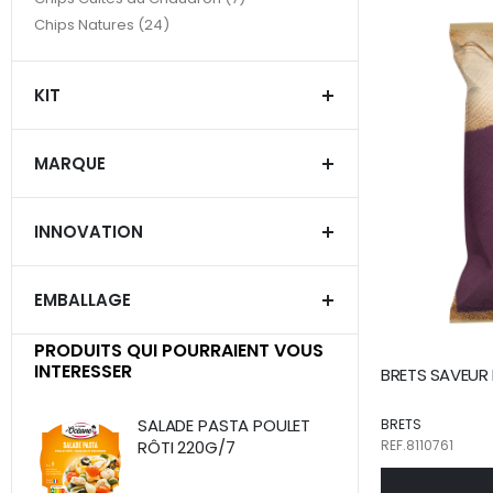
articles
Chips Natures
24
KIT
MARQUE
INNOVATION
EMBALLAGE
PRODUITS QUI POURRAIENT VOUS
INTERESSER
BRETS SAVEUR 
SALADE PASTA POULET
BRETS
REF.8110761
RÔTI 220G/7