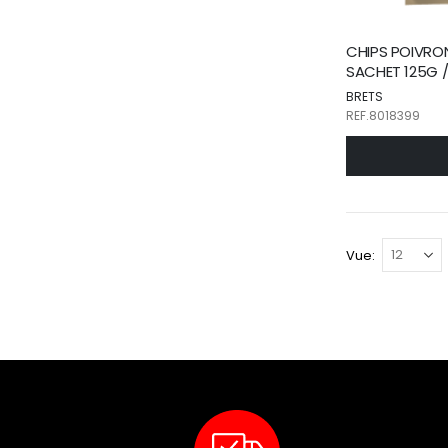
CHIPS POIVRON
SACHET 125G /
BRETS
REF.8018399
Vue