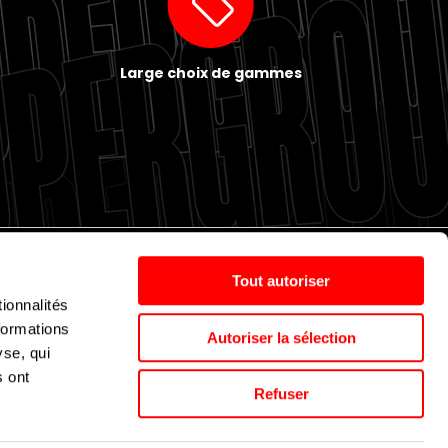
Large choix de gammes
Tout autoriser
ionnalités
Politique de cookies
Nos agences
Espace presse
formations
Autoriser la sélection
yse, qui
s ont
Supergroup © 2024. All Rights Reserved
Refuser