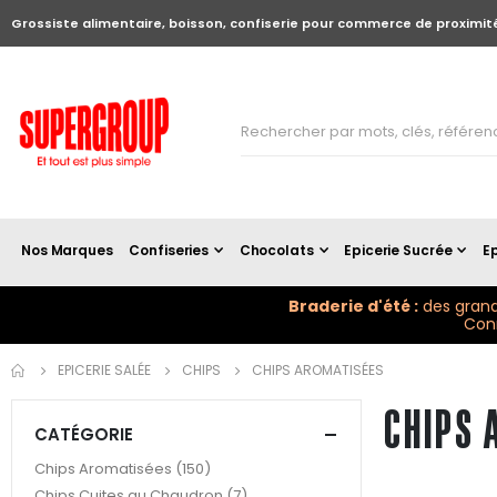
Grossiste alimentaire, boisson, confiserie pour commerce de proximit
Nos Marques
Confiseries
Chocolats
Epicerie Sucrée
Ep
Braderie d'été :
des grand
Conn
EPICERIE SALÉE
CHIPS
CHIPS AROMATISÉES
CHIPS 
CATÉGORIE
articles
Chips Aromatisées
150
articles
Chips Cuites au Chaudron
7