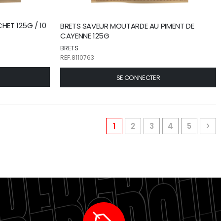
HET 125G / 10
BRETS SAVEUR MOUTARDE AU PIMENT DE
CAYENNE 125G
BRETS
REF.8110763
SE CONNECTER
Page
You're currently reading p
Page
Page
Page
Page
Pa
Pr
1
2
3
4
5