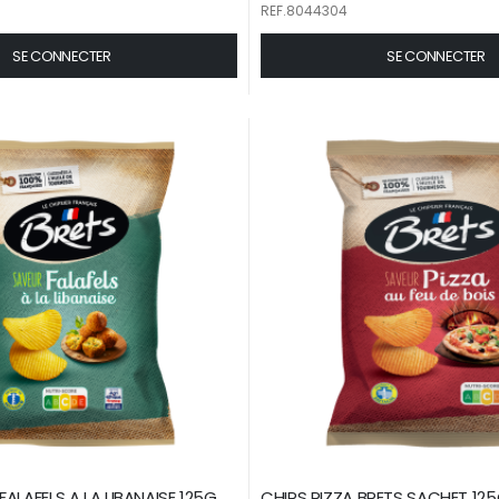
REF.8044304
SE CONNECTER
SE CONNECTER
ALAFELS A LA LIBANAISE 125G
CHIPS PIZZA BRETS SACHET 125G