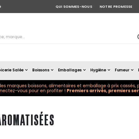
é
QUI SOMMES-NOUS
NOTRE PROMESSE
icerie Salée
Boissons
Emballages
Hygiène
Fumeur
es marques boissons, alimentaires et emballage à prix cassés, p
ectez-vous pour en profiter !
Premiers arrivés, premiers serv
AROMATISÉES