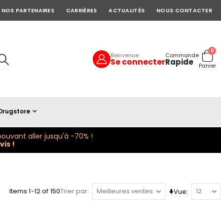
NOS PARTENAIRES
CARRIÈRES
ACTUALITÉS
NOUS CONTACTER
art
0
Bienvenue
Commande
Se connecter
Rapide
Cart
Panier
Drugstore
ouvant aller jusqu'à -70% !
is !
Items
1
-
12
of
150
Trier par
Vue
Définir
la
direction
ascendante