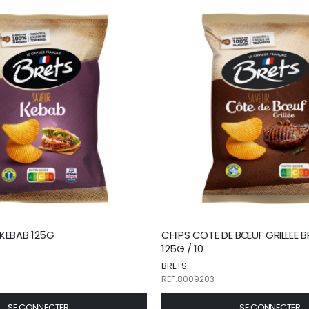
KEBAB 125G
CHIPS COTE DE BŒUF GRILLEE 
125G / 10
BRETS
REF.8009203
SE CONNECTER
SE CONNECTER