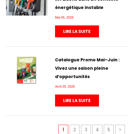
énergétique instable
Mai 05, 2026
LIRE LA SUITE
Catalogue Promo Mai–Juin :
Vivez une saison pleine
d’opportunités
Avril 29, 2026
LIRE LA SUITE
Page
You're currently reading page
Page
Page
Page
Page
Page
Proch
1
2
3
4
5