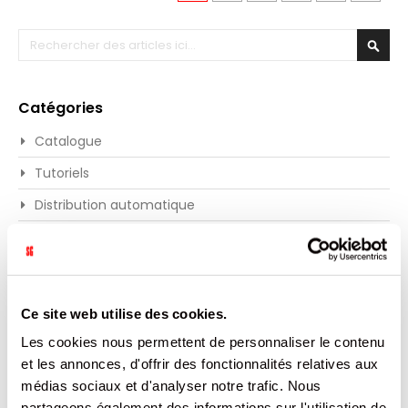
Recherche
Rech
Catégories
Catalogue
Tutoriels
Distribution automatique
GMS
Commerce
Presse
Ce site web utilise des cookies.
Evénements
Les cookies nous permettent de personnaliser le contenu
Info Produits
et les annonces, d'offrir des fonctionnalités relatives aux
médias sociaux et d'analyser notre trafic. Nous
partageons également des informations sur l'utilisation de