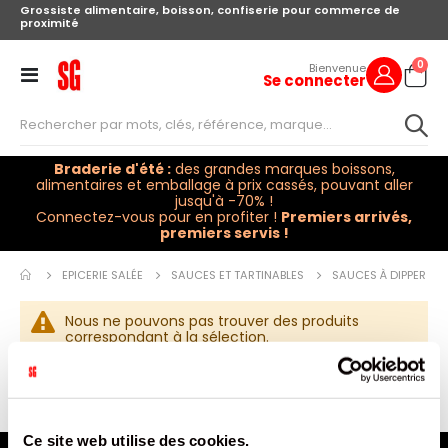
Grossiste alimentaire, boisson, confiserie pour commerce de
proximité
arti
0
Bienvenue
Se connecter
Cart
Toggle
Nav
Braderie d'été :
des grandes marques boissons,
alimentaires et emballage à prix cassés, pouvant aller
jusqu'à -70% !
Connectez-vous pour en profiter !
Premiers arrivés,
premiers servis !
EPICERIE SALÉE
SAUCES ET TARTINABLES
SAUCES À DIPPER
Nous ne pouvons pas trouver des produits
correspondant à la sélection.
Ce site web utilise des cookies.