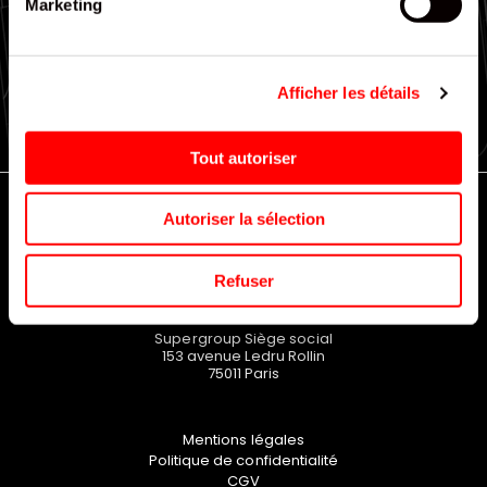
Marketing
Large choix de gammes
EN SAVOIR PLUS
Afficher les détails
Tout autoriser
Autoriser la sélection
Refuser
Supergroup Siège social
153 avenue Ledru Rollin
75011
Paris
Mentions légales
Politique de confidentialité
CGV