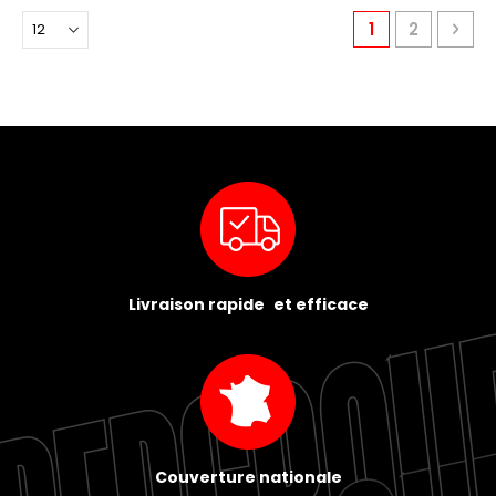
Page
You're current
Page
Pag
Pro
1
2
Livraison rapide et efficace
Couverture nationale