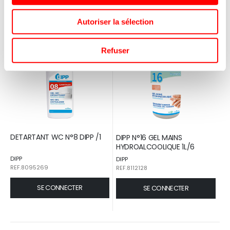
Autoriser la sélection
NOUVEAU
Refuser
DETARTANT WC N°8 DIPP /1
DIPP N°16 GEL MAINS
HYDROALCOOLIQUE 1L/6
DIPP
DIPP
REF.8095269
REF.8112128
SE CONNECTER
SE CONNECTER