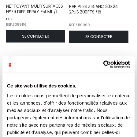
NETTOYANT MULTI SURFACES
PAP PLIES Z BLANC 20X24
N°79 DIPP SPRAY 750ML /1
2PLIS 200FTS /15
DIPP
REF.8059116
REF.8110999
SE CONNECTER
SE CONNECTER
Ce site web utilise des cookies.
Les cookies nous permettent de personnaliser le contenu
et les annonces, d'offrir des fonctionnalités relatives aux
médias sociaux et d'analyser notre trafic. Nous
partageons également des informations sur l'utilisation de
NETTOYANT SOL PIN N°63
KIT HYGIENE ET CONFOROMITE
notre site avec nos partenaires de médias sociaux, de
DIPP BIDON 1L /1
HACCP DIPP /1
publicité et d'analyse, qui peuvent combiner celles-ci
DIPP
DIPP