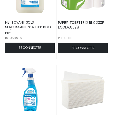
NETTOYANT SOLS
PAPIER TOILETTE 12 RLX 200F
SURPUISSANT N°4 DIPP BIDON
ECOLABEL /8
5L /1
DIPP
REF.8059119
REF.8111000
SE CONNECTER
SE CONNECTER