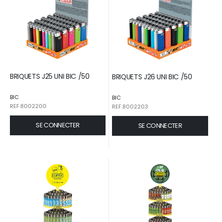
BRIQUETS J25 UNI BIC /50
BRIQUETS J26 UNI BIC /50
BIC
BIC
REF.8002200
REF.8002203
SE CONNECTER
SE CONNECTER
125