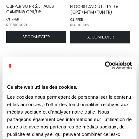
CLIPPER SG PR 2 ETAGES
FLOORSTAND UTILITY 1/8
CAMPING CP11/96
(CP21+MTM+TUN FR)
CLIPPER
CLIPPER
REF.8106021
REF.8110812
SE CONNECTER
SE CONNECTER
Ce site web utilise des cookies.
Les cookies nous permettent de personnaliser le contenu
et les annonces, d'offrir des fonctionnalités relatives aux
médias sociaux et d'analyser notre trafic. Nous
partageons également des informations sur l'utilisation de
CLIPPER UNI CP22 SOLID
CLIPPER SG CARROUSEL
notre site avec nos partenaires de médias sociaux, de
BRANDED /48
AUTOMNE CP11 /144
publicité et d'analyse, qui peuvent combiner celles-ci
CLIPPER
CLIPPER