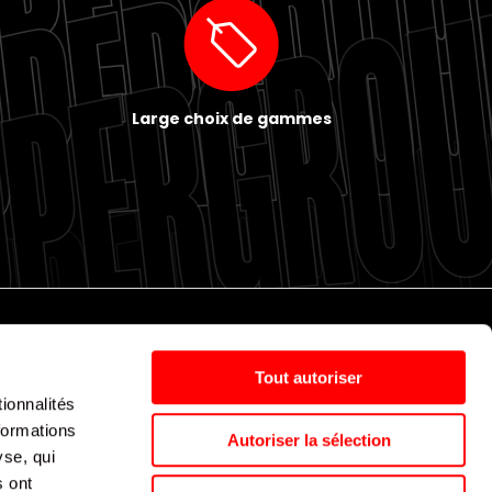
Large choix de gammes
Tout autoriser
Politique de cookies
Nos agences
Espace presse
ionnalités
formations
Autoriser la sélection
yse, qui
Supergroup © 2024. All Rights Reserved
s ont