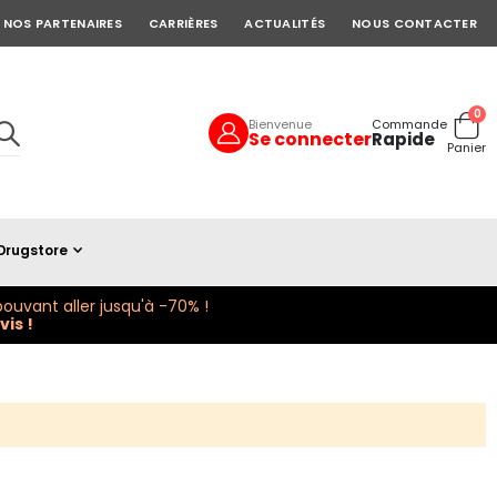
NOS PARTENAIRES
CARRIÈRES
ACTUALITÉS
NOUS CONTACTER
art
0
Bienvenue
Commande
Se connecter
Rapide
Cart
Panier
Drugstore
ouvant aller jusqu'à -70% !
is !