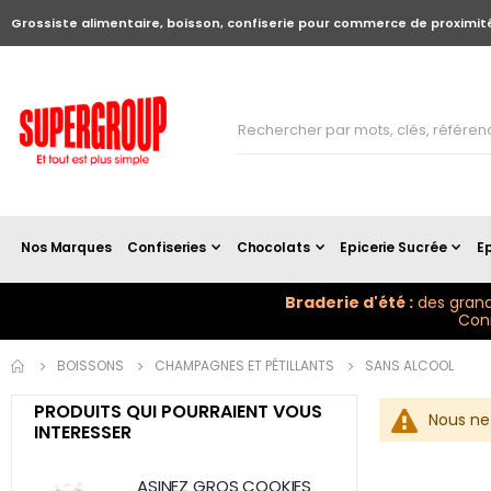
Grossiste alimentaire, boisson, confiserie pour commerce de proximit
Nos Marques
Confiseries
Chocolats
Epicerie Sucrée
Ep
Braderie d'été :
des grand
Conn
BOISSONS
CHAMPAGNES ET PÉTILLANTS
SANS ALCOOL
PRODUITS QUI POURRAIENT VOUS
Nous ne
INTERESSER
ASINEZ GROS COOKIES