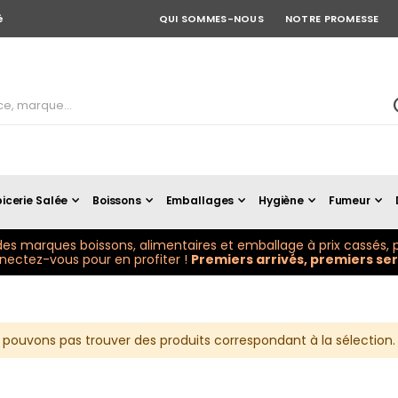
é
QUI SOMMES-NOUS
NOTRE PROMESSE
icerie Salée
Boissons
Emballages
Hygiène
Fumeur
es marques boissons, alimentaires et emballage à prix cassés, p
ectez-vous pour en profiter !
Premiers arrivés, premiers serv
 pouvons pas trouver des produits correspondant à la sélection.