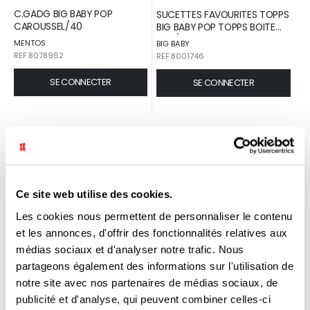
C.GADG BIG BABY POP
SUCETTES FAVOURITES TOPPS
CAROUSSEL/40
BIG BABY POP TOPPS BOITE
32G/12
MENTOS
BIG BABY
REF.8078962
REF.8001746
SE CONNECTER
SE CONNECTER
Ce site web utilise des cookies.
Les cookies nous permettent de personnaliser le contenu
et les annonces, d'offrir des fonctionnalités relatives aux
médias sociaux et d'analyser notre trafic. Nous
partageons également des informations sur l'utilisation de
CHUPA CHUPS 150 SUCETTES
MR FREEZE CLASSIC ASSORT
notre site avec nos partenaires de médias sociaux, de
COLA ET CITRON CHUPA
45ML C/140
publicité et d'analyse, qui peuvent combiner celles-ci
CHUPS BOITE CARTON 1,8KG /1
CHUPA CHUPS
MR FREEZE