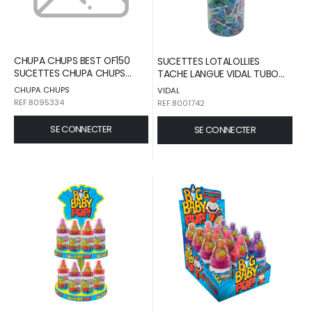
CHUPA CHUPS BEST OF150
SUCETTES LOTALOLLIES
SUCETTES CHUPA CHUPS
TACHE LANGUE VIDAL TUBO
BOITE CARTON PRESENTOIR
X150
CHUPA CHUPS
VIDAL
1,8KG /1
REF.8095334
REF.8001742
SE CONNECTER
SE CONNECTER