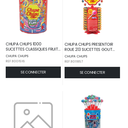
CHUPA CHUPS 1000
CHUPA CHUPS PRESENTOIR
SUCETTES CLASSIQUES FRUITS
ROUE 213 SUCETTES GOUT
CHUPA CHUPS BOITE METAL
FRUITS LAIT ET COLA CHUPA
CHUPA CHUPS
CHUPA CHUPS
12KG /1
CHUPS TUBO 2,55KG /1
REF.8001516
REF.8011857
SE CONNECTER
SE CONNECTER