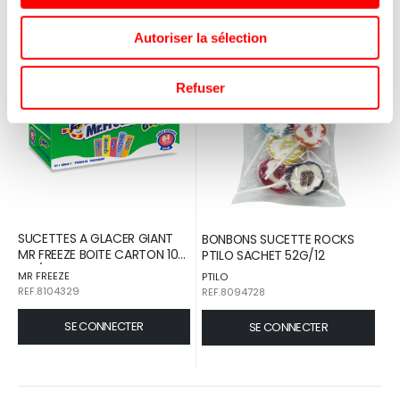
Autoriser la sélection
Refuser
SUCETTES A GLACER GIANT
BONBONS SUCETTE ROCKS
MR FREEZE BOITE CARTON 105
PTILO SACHET 52G/12
ML /64
MR FREEZE
PTILO
REF.8104329
REF.8094728
SE CONNECTER
SE CONNECTER