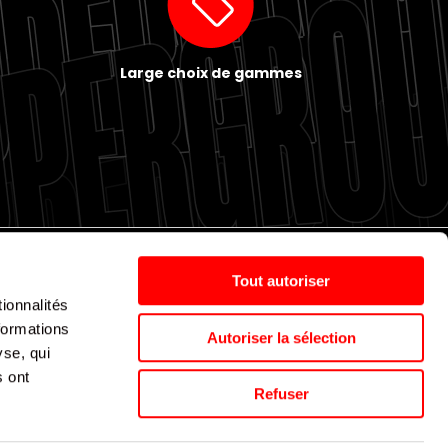
Large choix de gammes
Tout autoriser
ionnalités
Politique de cookies
Nos agences
Espace presse
formations
Autoriser la sélection
yse, qui
s ont
Supergroup © 2024. All Rights Reserved
Refuser