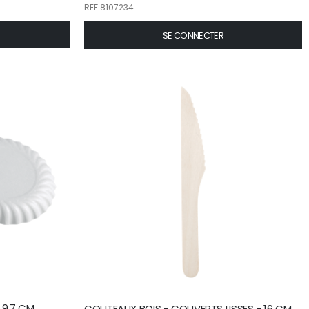
REF.8107234
SE CONNECTER
RU 9.7 CM
COUTEAUX BOIS - COUVERTS LISSES - 16 CM