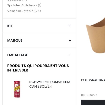
article
Spatules Agitateurs
1
articles
Vaisselle Jetable
26
KIT
MARQUE
EMBALLAGE
PRODUITS QUI POURRAIENT VOUS
INTERESSER
POT WRAP KRA
SCHWEPPES POMME SLIM
CAN 33CL/24
REF.8110204