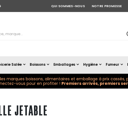
é
QUI SOMMES-NOUS
NOTRE PROMESSE
icerie Salée
Boissons
Emballages
Hygiène
Fumeur
es marques boissons, alimentaires et emballage à prix cassés, p
ectez-vous pour en profiter !
Premiers arrivés, premiers serv
LLE JETABLE