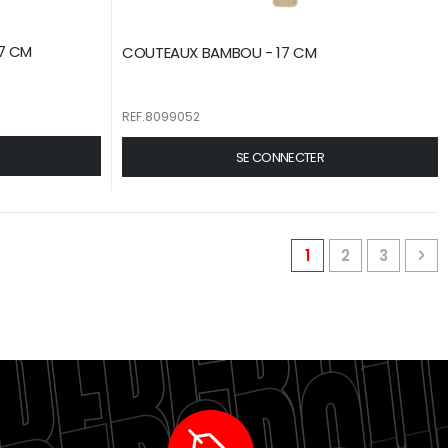
17 CM
COUTEAUX BAMBOU - 17 CM
REF.8099052
SE CONNECTER
Page
You're currently 
Page
Page
Pa
Pr
1
2
3