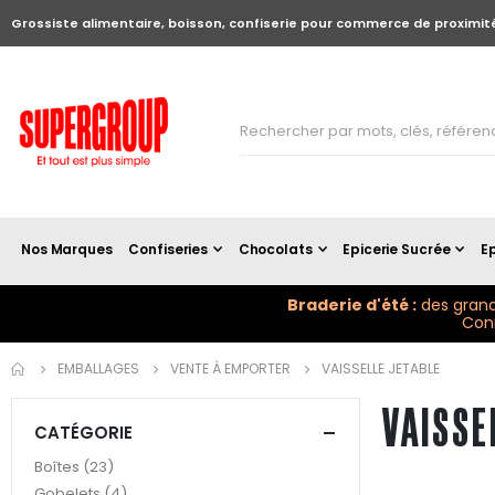
Grossiste alimentaire, boisson, confiserie pour commerce de proximit
Nos Marques
Confiseries
Chocolats
Epicerie Sucrée
Ep
Braderie d'été :
des grand
Conn
EMBALLAGES
VENTE À EMPORTER
VAISSELLE JETABLE
VAISSE
CATÉGORIE
articles
Boîtes
23
articles
Gobelets
4