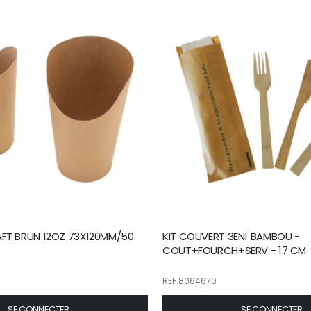
FT BRUN 12OZ 73X120MM/50
KIT COUVERT 3EN1 BAMBOU -
COUT+FOURCH+SERV - 17 CM
REF.8064670
SE CONNECTER
SE CONNECTER