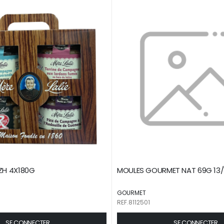
BZH 4X180G
MOULES GOURMET NAT 69G 13/
GOURMET
REF.8112501
SE CONNECTER
SE CONNECTER