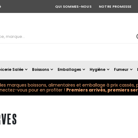
é
QUI SOMMES-NOUS
NOTRE PROMESSE
icerie Salée
Boissons
Emballages
Hygiène
Fumeur
es marques boissons, alimentaires et emballage à prix cassés, p
ectez-vous pour en profiter !
Premiers arrivés, premiers serv
RVES