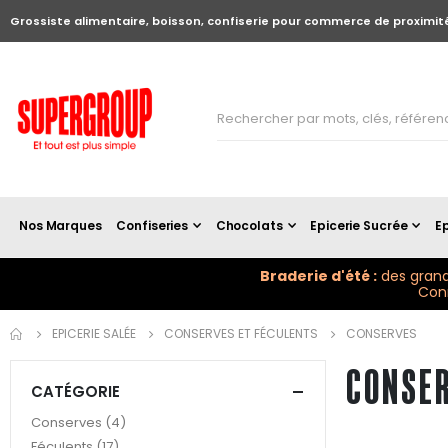
Grossiste alimentaire, boisson, confiserie pour commerce de proximit
Nos Marques
Confiseries
Chocolats
Epicerie Sucrée
Ep
Braderie d'été :
des grand
Conn
EPICERIE SALÉE
CONSERVES ET FÉCULENTS
CONSERVES
CONSE
CATÉGORIE
articles
Conserves
4
articles
Féculents
17