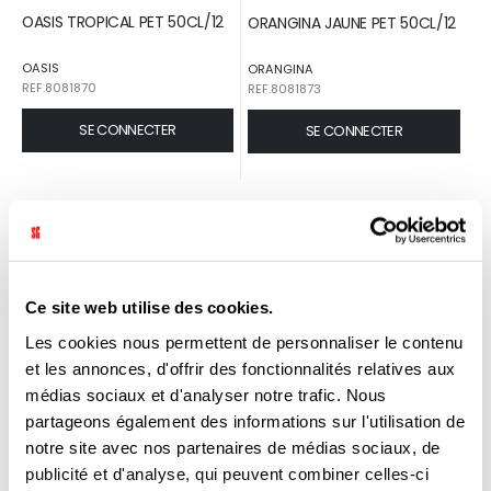
OASIS TROPICAL PET 50CL/12
ORANGINA JAUNE PET 50CL/12
OASIS
ORANGINA
REF.8081870
REF.8081873
SE CONNECTER
SE CONNECTER
Ce site web utilise des cookies.
Les cookies nous permettent de personnaliser le contenu
et les annonces, d'offrir des fonctionnalités relatives aux
médias sociaux et d'analyser notre trafic. Nous
partageons également des informations sur l'utilisation de
COCA COLA SANS SUCRES -
FUZETEA - PÊCHE - PET - 40
notre site avec nos partenaires de médias sociaux, de
CAN - 33 CL
CL
publicité et d'analyse, qui peuvent combiner celles-ci
COCA COLA
FUZETEA