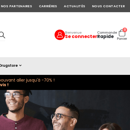
NOS PARTENAIRES
CARRIÈRES
ACTUALITÉS
NOUS CONTACTER
art
0
Bienvenue
Commande
Se connecter
Rapide
Cart
Panier
Drugstore
ouvant aller jusqu'à -70% !
is !