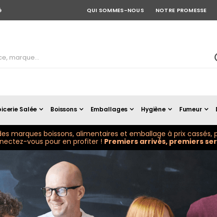
é
QUI SOMMES-NOUS
NOTRE PROMESSE
icerie Salée
Boissons
Emballages
Hygiène
Fumeur
es marques boissons, alimentaires et emballage à prix cassés, p
ectez-vous pour en profiter !
Premiers arrivés, premiers serv