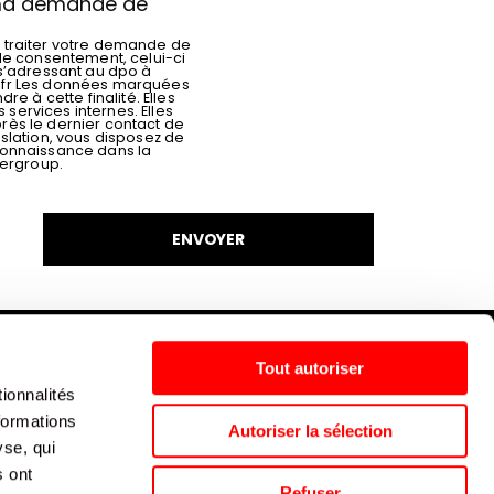
r ma demande de
 traiter votre demande de
le consentement, celui-ci
 s’adressant au dpo à
fr
Les données marquées
re à cette finalité. Elles
ervices internes. Elles
rès le dernier contact de
slation, vous disposez de
connaissance dans la
pergroup
.
ENVOYER
Tout autoriser
ionnalités
Politique de cookies
Nos agences
Espace presse
formations
Autoriser la sélection
yse, qui
s ont
Supergroup © 2024. All Rights Reserved
Refuser