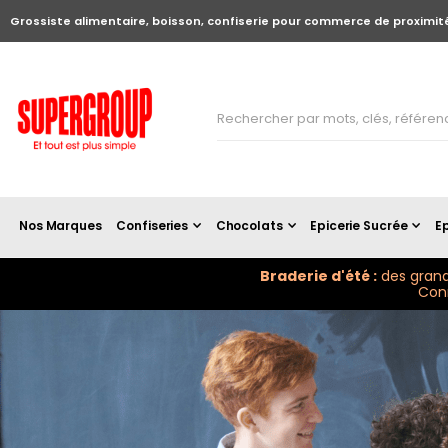
Grossiste alimentaire, boisson, confiserie pour commerce de proximit
Nos Marques
Confiseries
Chocolats
Epicerie Sucrée
Ep
Braderie d'été :
des grand
Conn