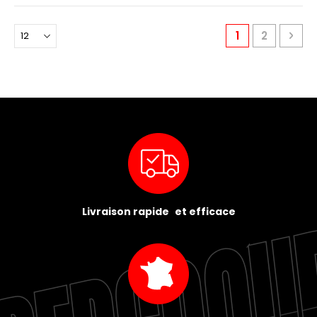
Page
You're current
Page
Pag
Pro
1
2
Livraison rapide et efficace