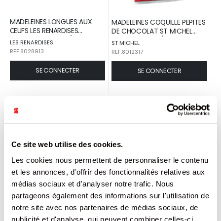
MADELEINES LONGUES AUX
MADELEINES COQUILLE PEPITES
ŒUFS LES RENARDISES
DE CHOCOLAT ST MICHEL
BARQUETTE 250 G / 16
SACHET 400 G / 12
LES RENARDISES
ST MICHEL
REF.8028913
REF.8012317
SE CONNECTER
SE CONNECTER
Ce site web utilise des cookies.
Les cookies nous permettent de personnaliser le contenu
et les annonces, d'offrir des fonctionnalités relatives aux
médias sociaux et d'analyser notre trafic. Nous
partageons également des informations sur l'utilisation de
notre site avec nos partenaires de médias sociaux, de
MADELEINES AU BEURRE FRAIS
MADELEINES LONGUES NATURE
BONNE MAMAN SACHET 175 G
ST MICHEL SACHET 80 G / 20
publicité et d'analyse, qui peuvent combiner celles-ci