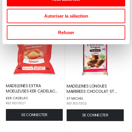
SE CONNECTER
SE CONNECTER
Autoriser la sélection
Refuser
MADELEINES EXTRA
MADELEINES LONGUES
MOELLEUSES KER CADELAC
MARBREES CHOCOLAT ST
BARQUETTE 84 G / 24
MICHEL SACHET 90 G / 20
KER CADELAC
ST MICHEL
REF.8017627
REF.8017302
SE CONNECTER
SE CONNECTER