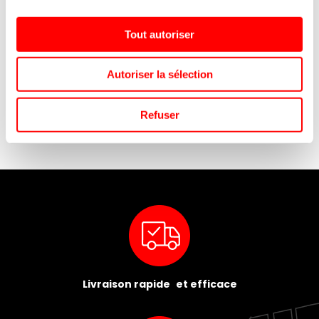
Tout autoriser
T
POP'S ICE TEA GRENADE
ORANGINA ROUGE SLIM CAN
Autoriser la sélection
330ML
33CL/24
D
Refuser
Livraison rapide et efficace