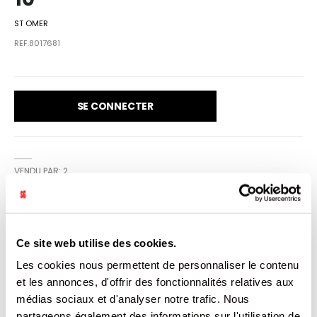
ST OMER
REF.8017681
SE CONNECTER
VENDU PAR: 2
INFORMATION
Ce site web utilise des cookies.
Les cookies nous permettent de personnaliser le contenu
Une robe or pâle lumineuse couronnée d'une belle
et les annonces, d'offrir des fonctionnalités relatives aux
mousse blanche épaisse. Au nez le choix des céréales et
sa fermentation basse apportent à notre PREMIUM un
médias sociaux et d'analyser notre trafic. Nous
profil doux qui, tout en équilibre, révèle de fraiches
partageons également des informations sur l'utilisation de