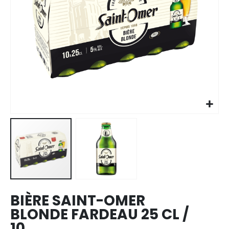
Skip to
the
beginning
of the
images
BIÈRE SAINT-OMER
gallery
BLONDE FARDEAU 25 CL /
10