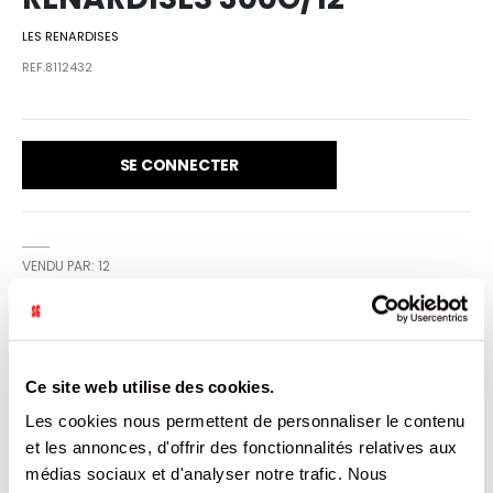
LES RENARDISES
REF.8112432
SE CONNECTER
VENDU PAR: 12
INFORMATION
Ce site web utilise des cookies.
Les cookies nous permettent de personnaliser le contenu
Fabriquées artisanalement en Provence, nos lunettes
sablées à la framboise sont le fruit d’un savoir-faire
et les annonces, d'offrir des fonctionnalités relatives aux
authentique transmis avec passion. Chaque biscuit est
médias sociaux et d'analyser notre trafic. Nous
façonné avec soin, à partir d’ingrédients simples et de