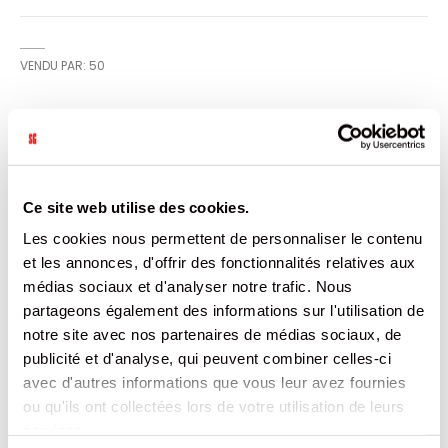
VENDU PAR: 50
INFORMATION
BOITE CARRÉE 25X25X8 CM CARTON PURE PÂTE VIERGE
Ce site web utilise des cookies.
RECYCLABLE ET COMPOSTABLE - L'EMBALLAGE ECO-MALIN
Les cookies nous permettent de personnaliser le contenu
POUR LES SUCRÉS-SALÉS À VOLONTÉ ! - RIGIDITÉ, RÉSISTANCE
À L'ÉCRASEMENT - OUVERTURE FRONTALE RENFORCÉE À
et les annonces, d'offrir des fonctionnalités relatives aux
SOUFFLETS
médias sociaux et d'analyser notre trafic. Nous
partageons également des informations sur l'utilisation de
CARACTÉRISTIQUES
notre site avec nos partenaires de médias sociaux, de
publicité et d'analyse, qui peuvent combiner celles-ci
DOCUMENTATION
avec d'autres informations que vous leur avez fournies
ou qu'ils ont collectées lors de votre utilisation de leurs
PRODUITS QUI POURRAIENT VOUS
services.