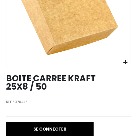
Skip to
the
beginning
of the
images
BOITE CARREE KRAFT
gallery
25X8 / 50
REF.8078448
SE CONNECTER