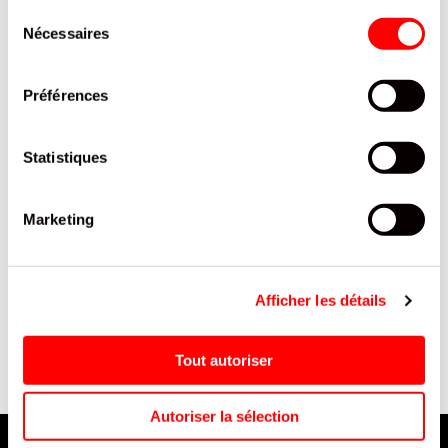
INTERESSER
Sélection
Nécessaires
du
consentement
Préférences
Statistiques
Marketing
4
POTAGE TOMATE DA
BONBON FILI TUBS XL LUTTI
APOLLO POCHE 450G /20
SACHET 180G/12
Afficher les détails
Tout autoriser
Autoriser la sélection