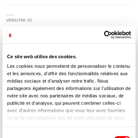
VENDU PAR: 50
INFORMATION
Ce site web utilise des cookies.
Idéal pour emballer vos pâtisseries. Disponible dans
Les cookies nous permettent de personnaliser le contenu
d'autres formats.
et les annonces, d'offrir des fonctionnalités relatives aux
médias sociaux et d'analyser notre trafic. Nous
CARACTÉRISTIQUES
partageons également des informations sur l'utilisation de
notre site avec nos partenaires de médias sociaux, de
DOCUMENTATION
publicité et d'analyse, qui peuvent combiner celles-ci
avec d'autres informations que vous leur avez fournies
PRODUITS QUI POURRAIENT VOUS
ou qu'ils ont collectées lors de votre utilisation de leurs
INTERESSER
services.
Sélection