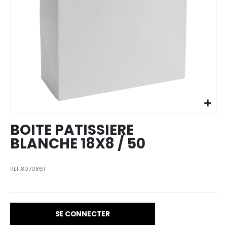
Skip to
the
beginning
of the
images
BOITE PATISSIERE
gallery
BLANCHE 18X8 / 50
REF.8070861
SE CONNECTER