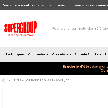
Grossiste alimentaire, boisson, confiserie pour commerce de proximit
Nos Marques
Confiseries
Chocolats
Epicerie Sucrée
Ep
Braderie d'été :
des grand
Conn
Skip to
*BOL SALADE ROND BAGASSE 460ML /50
the
end of
the
images
gallery