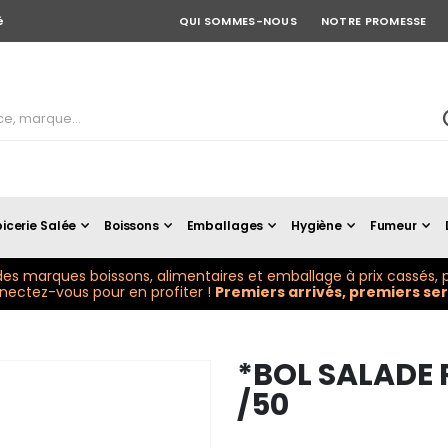
é
QUI SOMMES-NOUS
NOTRE PROMESSE
icerie Salée
Boissons
Emballages
Hygiène
Fumeur
es marques boissons, alimentaires et emballage à prix cassés, p
ectez-vous pour en profiter !
Premiers arrivés, premiers serv
*BOL SALADE
/50