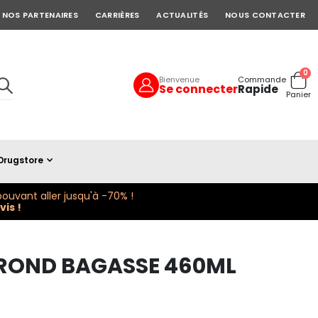
NOS PARTENAIRES
CARRIÈRES
ACTUALITÉS
NOUS CONTACTER
art
0
Bienvenue
Commande
Se connecter
Rapide
Cart
Panier
Drugstore
ouvant aller jusqu'à -70% !
is !
 ROND BAGASSE 460ML