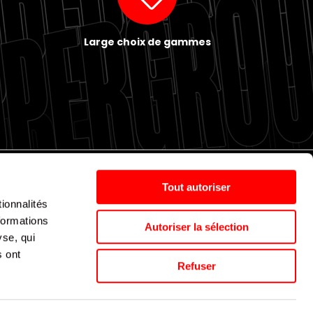
Large choix de gammes
Tout autoriser
ionnalités
Politique de cookies
Nos agences
Espace presse
formations
Autoriser la sélection
yse, qui
s ont
Supergroup © 2024. All Rights Reserved
Refuser