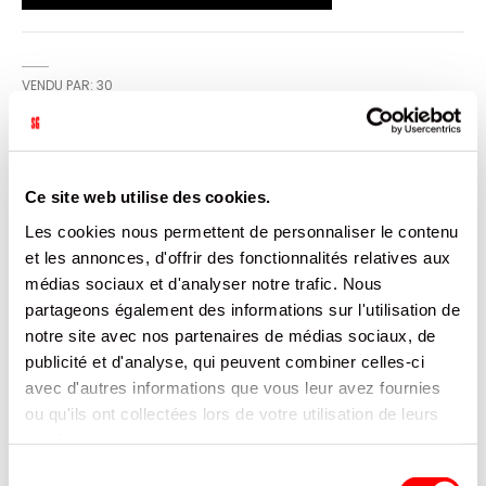
VENDU PAR: 30
INFORMATION
Ce site web utilise des cookies.
Les cookies nous permettent de personnaliser le contenu
Haribo, c'est beau la vie, pour les grands et les petits!
et les annonces, d'offrir des fonctionnalités relatives aux
médias sociaux et d'analyser notre trafic. Nous
CARACTÉRISTIQUES
partageons également des informations sur l'utilisation de
notre site avec nos partenaires de médias sociaux, de
DOCUMENTATION
publicité et d'analyse, qui peuvent combiner celles-ci
avec d'autres informations que vous leur avez fournies
PRODUITS QUI POURRAIENT VOUS
ou qu'ils ont collectées lors de votre utilisation de leurs
INTERESSER
services.
Sélection