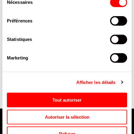
Nécessaires
du
consentement
Préférences
Statistiques
Marketing
VIN TRADITION ROUGE VP
FINI DENTIER LISSE H SCHT
N
O
75CL/6
90G /12
Afficher les détails
Tout autoriser
Autoriser la sélection
Refuser