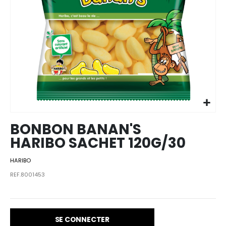
Skip to
the
beginning
of the
images
BONBON BANAN'S
gallery
HARIBO SACHET 120G/30
HARIBO
REF.8001453
SE CONNECTER