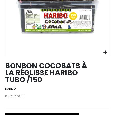
Skip to
the
beginning
of the
images
BONBON COCOBATS À
gallery
LA RÉGLISSE HARIBO
TUBO /150
HARIBO
REF.8062870