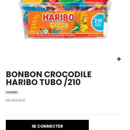
Skip to
the
beginning
of the
images
BONBON CROCODILE
gallery
HARIBO TUBO /210
HARIBO
REF.8001641
SE CONNECTER