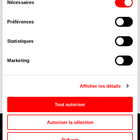
Nécessaires
du
consentement
Préférences
Statistiques
Marketing
BIÈRE SAINT-OMER FORTE
DR SOUR POWER BALLS
BLONDE BOX CANETTE 50
PIECES BTE/9
CL / 288
Afficher les détails
Tout autoriser
Autoriser la sélection
Refuser