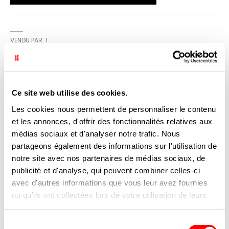
VENDU PAR: 1
INFORMATION
Ce site web utilise des cookies.
Les cookies nous permettent de personnaliser le contenu
Haribo, c'est beau la vie, pour les grands et les petits!
et les annonces, d'offrir des fonctionnalités relatives aux
médias sociaux et d'analyser notre trafic. Nous
CARACTÉRISTIQUES
partageons également des informations sur l'utilisation de
notre site avec nos partenaires de médias sociaux, de
DOCUMENTATION
publicité et d'analyse, qui peuvent combiner celles-ci
avec d'autres informations que vous leur avez fournies
PRODUITS QUI POURRAIENT VOUS
ou qu'ils ont collectées lors de votre utilisation de leurs
INTERESSER
services.
Sélection