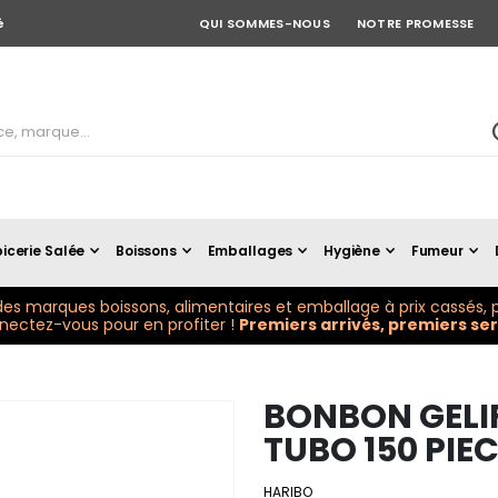
é
QUI SOMMES-NOUS
NOTRE PROMESSE
icerie Salée
Boissons
Emballages
Hygiène
Fumeur
es marques boissons, alimentaires et emballage à prix cassés, p
ectez-vous pour en profiter !
Premiers arrivés, premiers serv
BONBON GELIF
TUBO 150 PIEC
HARIBO