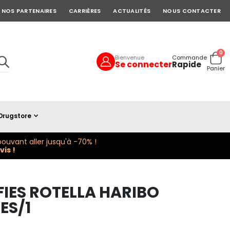
NOS PARTENAIRES
CARRIÈRES
ACTUALITÉS
NOUS CONTACTER
art
0
Bienvenue
Commande
Se connecter
Rapide
Cart
Panier
Drugstore
ouvant aller jusqu'à -70% !
is !
IES ROTELLA HARIBO
ES/1