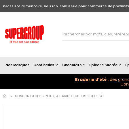
Grossiste alimentaire, boisson, confiserie pour commerce de proximit
Nos Marques
Confiseries
Chocolats
Epicerie Sucrée
Ep
Braderie d'été :
des grand
Conn
Skip to
BONBON GELIFIES ROTELLA HARIBO TUBO 150 PIECES/1
the
end of
the
images
gallery