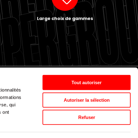
Large choix de gammes
Tout autoriser
ionnalités
Politique de cookies
Nos agences
Espace presse
formations
Autoriser la sélection
yse, qui
s ont
Supergroup © 2024. All Rights Reserved
Refuser