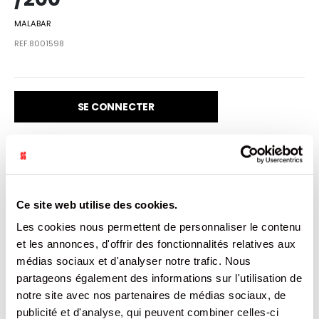
MALABAR
REF.8001598
SE CONNECTER
VENDU PAR: 1
Ce site web utilise des cookies.
Les cookies nous permettent de personnaliser le contenu
INFORMATION
et les annonces, d'offrir des fonctionnalités relatives aux
médias sociaux et d'analyser notre trafic. Nous
Malabar Tutti Frutti, l'original bubble gum aux bulles
partageons également des informations sur l'utilisation de
légendaires au goût incomparable accompagné de ses
notre site avec nos partenaires de médias sociaux, de
tattoos* inimitables Cette boîte se compose de 200
Malabars.
publicité et d'analyse, qui peuvent combiner celles-ci