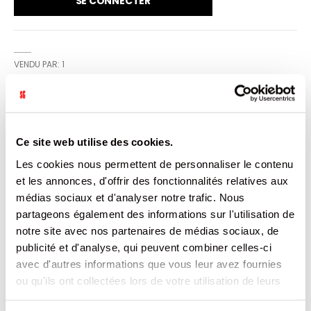
SE CONNECTER
VENDU PAR: 1
INFORMATION
Ce site web utilise des cookies.
Bougie d'anniversaire avec support plastique et chiffres
Les cookies nous permettent de personnaliser le contenu
"0" en plastique blanc filet or. Les incontournables pour un
et les annonces, d'offrir des fonctionnalités relatives aux
gâteau d'anniversaire.
médias sociaux et d'analyser notre trafic. Nous
partageons également des informations sur l'utilisation de
CARACTÉRISTIQUES
notre site avec nos partenaires de médias sociaux, de
publicité et d'analyse, qui peuvent combiner celles-ci
DOCUMENTATION
avec d'autres informations que vous leur avez fournies
ou qu'ils ont collectées lors de votre utilisation de leurs
PRODUITS QUI POURRAIENT VOUS
services.
INTERESSER