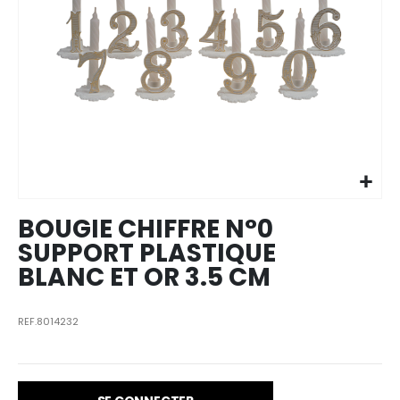
Skip to
the
beginning
of the
images
BOUGIE CHIFFRE N°0
gallery
SUPPORT PLASTIQUE
BLANC ET OR 3.5 CM
REF.8014232