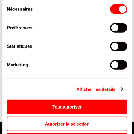
Sélection
Nécessaires
du
consentement
Préférences
Statistiques
Marketing
NE
BONBON FRITIZZ LUTTI
LA CORSICA, LE SODA
SACHET 100G/14
CORSE, 33CL
Afficher les détails
Tout autoriser
Autoriser la sélection