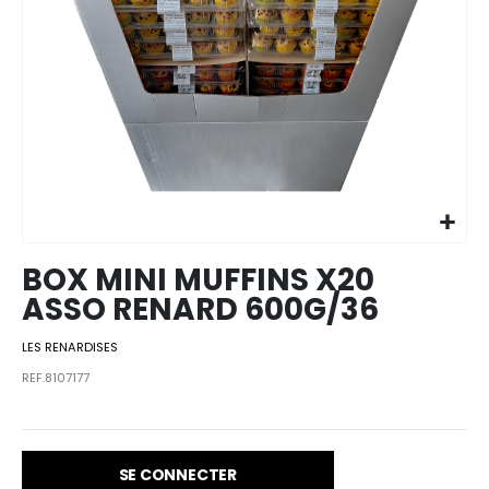
Skip to
the
beginning
of the
images
BOX MINI MUFFINS X20
gallery
ASSO RENARD 600G/36
LES RENARDISES
REF.8107177
SE CONNECTER