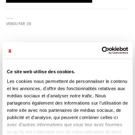
VENDU PAR: 36
CARACTÉRISTIQUES
Plus
3415300000853
d’informations
Ce site web utilise des cookies.
36
PAYS INCONNU
Les cookies nous permettent de personnaliser le contenu
Non
et les annonces, d'offrir des fonctionnalités relatives aux
600
médias sociaux et d'analyser notre trafic. Nous
670
BLISTER
partageons également des informations sur l'utilisation de
LES RENARDISES
notre site avec nos partenaires de médias sociaux, de
4.5
publicité et d'analyse, qui peuvent combiner celles-ci
avec d'autres informations que vous leur avez fournies
DOCUMENTATION
ou qu'ils ont collectées lors de votre utilisation de leurs