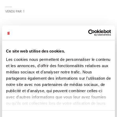
VENDU PAR: 1
INFORMATION
Caissette en papier brun mettant en valeur les pâtisseries
Ce site web utilise des cookies.
et donne une allure haut de gamme à vos vitrines.
Indispensable pour faciliter la manipulation des pâtisseries
Les cookies nous permettent de personnaliser le contenu
en garantissant l'hygiène. Pour gâteaux, tartes aux fruits,
entremets.Caissette ingraissable.
et les annonces, d'offrir des fonctionnalités relatives aux
médias sociaux et d'analyser notre trafic. Nous
CARACTÉRISTIQUES
partageons également des informations sur l'utilisation de
notre site avec nos partenaires de médias sociaux, de
DOCUMENTATION
publicité et d'analyse, qui peuvent combiner celles-ci
avec d'autres informations que vous leur avez fournies
ou qu'ils ont collectées lors de votre utilisation de leurs
PRODUITS QUI POURRAIENT VOUS
services.
INTERESSER