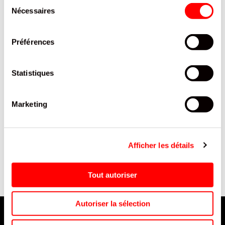
Sélection
Nécessaires
du
consentement
Préférences
Statistiques
Marketing
BIERE DESPERADOS RED -
MADELEINES LONGUES AUX
CANETTE 50CL / 12
ŒUFS LES RENARDISES
BARQUETTE 250 G / 16
Afficher les détails
Tout autoriser
Autoriser la sélection