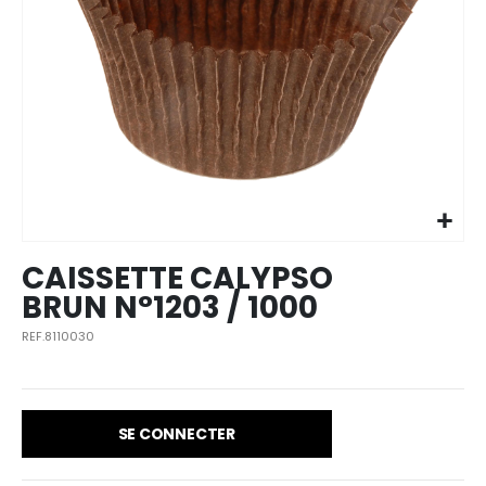
Skip to
the
beginning
of the
images
CAISSETTE CALYPSO
gallery
BRUN N°1203 / 1000
REF.8110030
SE CONNECTER