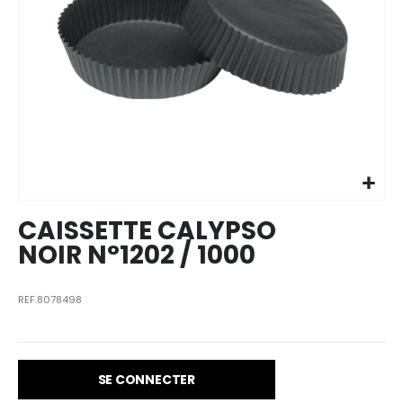
Skip to
the
beginning
of the
images
CAISSETTE CALYPSO
gallery
NOIR N°1202 / 1000
REF.8078498
SE CONNECTER