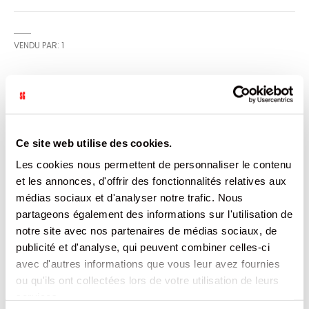
VENDU PAR: 1
INFORMATION
Caissette en papier noir mettant en valeur les pâtisseries
Ce site web utilise des cookies.
et donne une allure haut de gamme à vos vitrines.
Les cookies nous permettent de personnaliser le contenu
Indispensable pour faciliter la manipulation des pâtisseries
en garantissant l'hygiène. Pour gâteaux, tartes aux fruits,
et les annonces, d'offrir des fonctionnalités relatives aux
entremets.Caissette ingraissable.
médias sociaux et d'analyser notre trafic. Nous
partageons également des informations sur l'utilisation de
CARACTÉRISTIQUES
notre site avec nos partenaires de médias sociaux, de
publicité et d'analyse, qui peuvent combiner celles-ci
DOCUMENTATION
avec d'autres informations que vous leur avez fournies
ou qu'ils ont collectées lors de votre utilisation de leurs
PRODUITS QUI POURRAIENT VOUS
services.