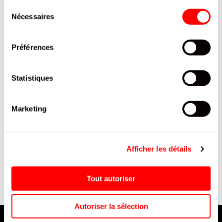
INTERESSER
Sélection
Nécessaires
du
consentement
Préférences
Statistiques
Marketing
 &
BISCUIT SÉSAME GERBLÉ
SNACK DORITOS TACOS
POCKET 46G /18
160G/10
Afficher les détails
Tout autoriser
Autoriser la sélection