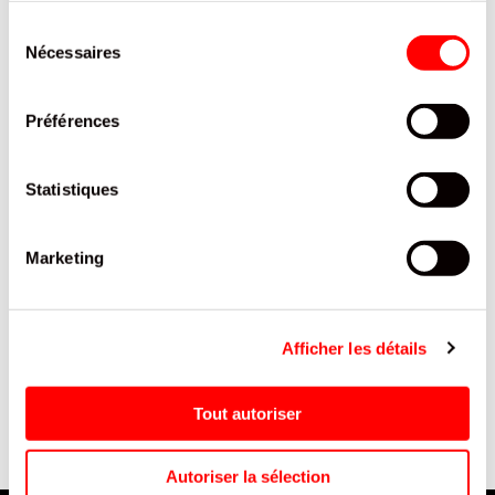
PRODUITS QUI POURRAIENT VOUS
Sélection
INTERESSER
Nécessaires
du
consentement
Préférences
Statistiques
Marketing
E
DESINFECTANT DE
BONBON POLKA HARIBO
CONTACT N°45 DIPP SPRAY
SACHET 120G/30
Afficher les détails
750ML /1
Tout autoriser
Autoriser la sélection