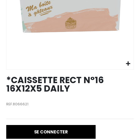
Skip to
the
beginning
of the
images
*CAISSETTE RECT N°16
gallery
16X12X5 DAILY
REF.8066621
SE CONNECTER