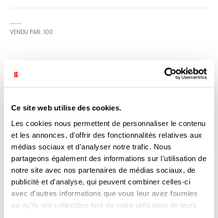
VENDU PAR: 100
CARACTÉRISTIQUES
Plus
9999999999994
Ce site web utilise des cookies.
d’informations
100
France
Les cookies nous permettent de personnaliser le contenu
Non
et les annonces, d'offrir des fonctionnalités relatives aux
10.68
médias sociaux et d'analyser notre trafic. Nous
10.146
WITHOUT BRAND
partageons également des informations sur l'utilisation de
0.827
notre site avec nos partenaires de médias sociaux, de
publicité et d'analyse, qui peuvent combiner celles-ci
DOCUMENTATION
avec d'autres informations que vous leur avez fournies
ou qu'ils ont collectées lors de votre utilisation de leurs
services.