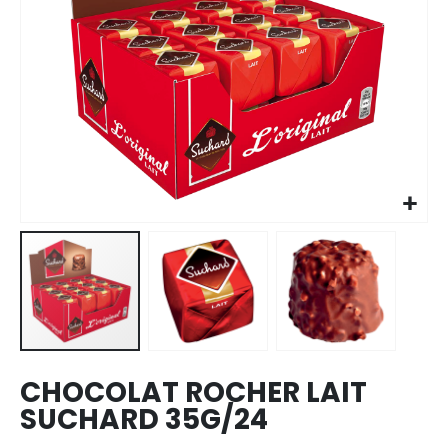
Skip to
the
beginning
of the
images
CHOCOLAT ROCHER LAIT
gallery
SUCHARD 35G/24