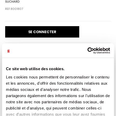
SUCHARD
REF.8001807
SE CONNECTER
VENDU PAR: 24
Ce site web utilise des cookies.
INFORMATION
Les cookies nous permettent de personnaliser le contenu
et les annonces, d'offrir des fonctionnalités relatives aux
médias sociaux et d'analyser notre trafic. Nous
Cœur de Praliné enrobé de chocolat au lait. Chocolat au
partageons également des informations sur l'utilisation de
lait recouvert d’éclats de noisettes fourré (60%) au
praliné noisettes, aromatisé.
notre site avec nos partenaires de médias sociaux, de
publicité et d'analyse, qui peuvent combiner celles-ci
CARACTÉRISTIQUES
avec d'autres informations que vous leur avez fournies