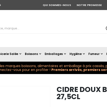
é
QUI SOMMES-NOUS
NOTRE PROMESSE
icerie Salée
Boissons
Emballages
Hygiène
Fumeur
es marques boissons, alimentaires et emballage à prix cassés, p
ectez-vous pour en profiter !
Premiers arrivés, premiers serv
CIDRE DOUX B
27,5CL