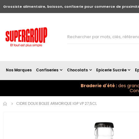
Grossiste alimentaire, boisson, confiserie pour commerce de proximit
Nos Marques
Confiseries
Chocolats
Epicerie Sucrée
Ep
Braderie d'été :
des grand
Conn
Skip to
CIDRE DOUX BOLEE ARMORIQUE IGP VP 27,5CL
the
end of
the
images
gallery