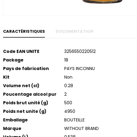
Skip to
the
beginning
of the
images
gallery
CARACTÉRISTIQUES
DOCUMENTATION
Plus
Code EAN UNITE
3256550220512
d’informations
Package
18
Pays de fabrication
PAYS INCONNU
Kit
Non
Volume net (cl)
0.28
Poucentage alcool pur
2
Poids brut unité (g)
500
Poids net unite (g)
4950
Emballage
BOUTEILLE
Marque
WITHOUT BRAND