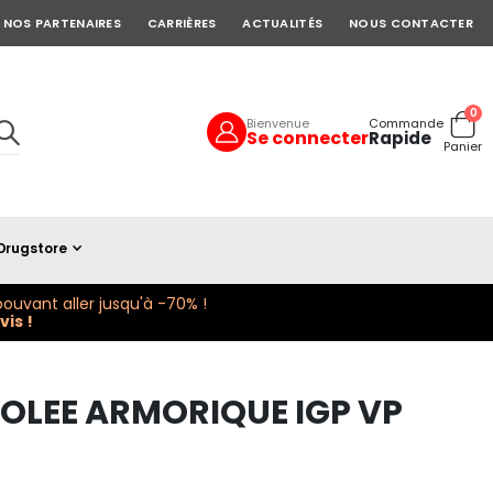
NOS PARTENAIRES
CARRIÈRES
ACTUALITÉS
NOUS CONTACTER
art
0
Bienvenue
Commande
Se connecter
Rapide
Cart
Panier
Drugstore
ouvant aller jusqu'à -70% !
is !
OLEE ARMORIQUE IGP VP