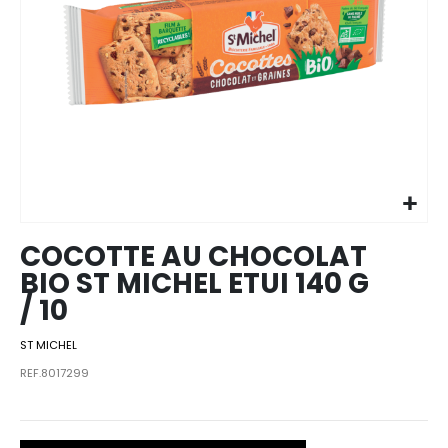
Skip to
the
beginning
of the
images
COCOTTE AU CHOCOLAT
gallery
BIO ST MICHEL ETUI 140 G
/ 10
ST MICHEL
REF.8017299