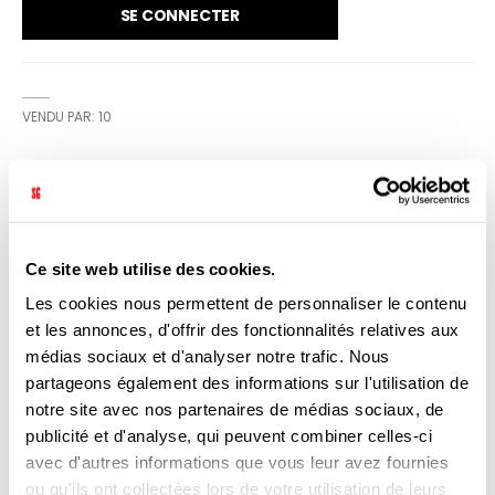
SE CONNECTER
VENDU PAR: 10
INFORMATION
Ce site web utilise des cookies.
Savourez nos Cocottes chocolat et graines: des sablés
fondants aux pépites de chocolat et aux graines de
Les cookies nous permettent de personnaliser le contenu
sésame et de tournesol. St Michel bio, un bio qui a du
goût et du sens : fabriqué en France, avec de la farine de
et les annonces, d'offrir des fonctionnalités relatives aux
blé français, des oeufs français et sans huile de
médias sociaux et d'analyser notre trafic. Nous
palme.Idéal pour des pauses gourmandes à partager. St
Michel, biscuits français d'origine gourmande.
partageons également des informations sur l'utilisation de
notre site avec nos partenaires de médias sociaux, de
CARACTÉRISTIQUES
publicité et d'analyse, qui peuvent combiner celles-ci
avec d'autres informations que vous leur avez fournies
DOCUMENTATION
ou qu'ils ont collectées lors de votre utilisation de leurs