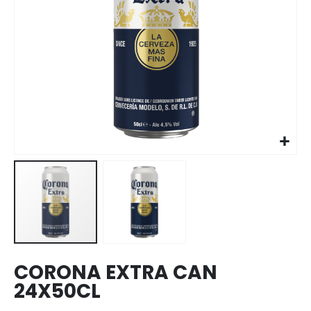
Skip to
the
beginning
of the
images
CORONA EXTRA CAN
gallery
24X50CL