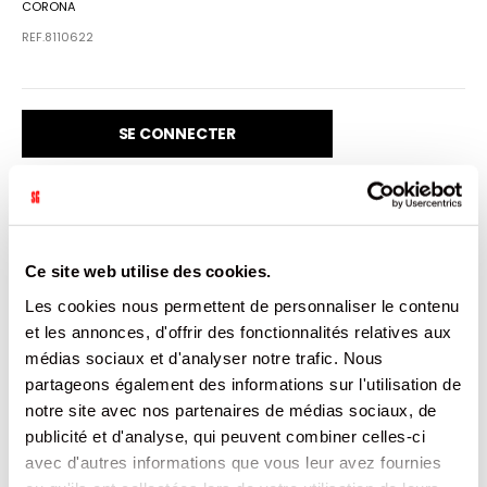
CORONA
REF.8110622
SE CONNECTER
VENDU PAR: 24
Ce site web utilise des cookies.
Les cookies nous permettent de personnaliser le contenu
INFORMATION
et les annonces, d'offrir des fonctionnalités relatives aux
médias sociaux et d'analyser notre trafic. Nous
partageons également des informations sur l'utilisation de
Corona Extra Can 50cl
notre site avec nos partenaires de médias sociaux, de
publicité et d'analyse, qui peuvent combiner celles-ci
CARACTÉRISTIQUES
avec d'autres informations que vous leur avez fournies