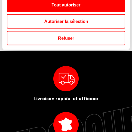
Tout autoriser
T
BOITE TRAITEUR BLANCHE
GELI LUTTI BEST FIZZ VRAC
28X20X6 / 25
1KG
Autoriser la sélection
Refuser
Livraison rapide et efficace