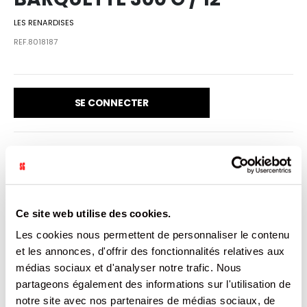
LES RENARDISES
REF.8018187
SE CONNECTER
VENDU PAR: 12
Ce site web utilise des cookies.
INFORMATION
Les cookies nous permettent de personnaliser le contenu
et les annonces, d'offrir des fonctionnalités relatives aux
Découvrez notre délicieuse barquette de couques fourrés
médias sociaux et d'analyser notre trafic. Nous
aux fruits des bois. Chaque couque, délicatement doré,
partageons également des informations sur l'utilisation de
renferme une garniture généreuse et parfumée aux
saveurs intenses de framboises, myrtilles et mûres.
notre site avec nos partenaires de médias sociaux, de