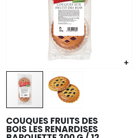
Skip to
the
beginning
of the
images
COUQUES FRUITS DES
gallery
BOIS LES RENARDISES
BARQUETTE 300 G / 12