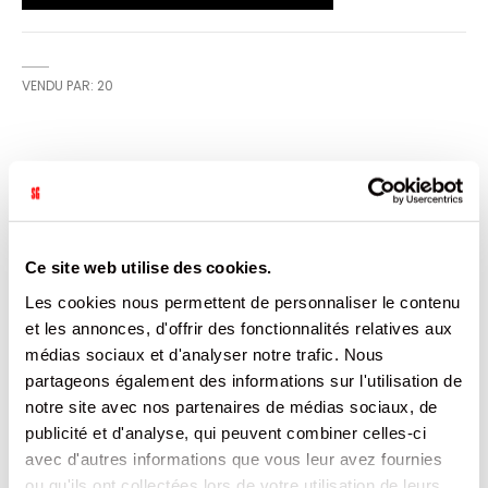
VENDU PAR: 20
CARACTÉRISTIQUES
Plus
5000394034037
d’informations
20
Ce site web utilise des cookies.
Chine
Les cookies nous permettent de personnaliser le contenu
Non
4 CRAVATES DE 5 Pieces EAN
et les annonces, d'offrir des fonctionnalités relatives aux
5000394034037
médias sociaux et d'analyser notre trafic. Nous
5
partageons également des informations sur l'utilisation de
4.6
DURACELL
notre site avec nos partenaires de médias sociaux, de
0.111
publicité et d'analyse, qui peuvent combiner celles-ci
avec d'autres informations que vous leur avez fournies
DOCUMENTATION
ou qu'ils ont collectées lors de votre utilisation de leurs