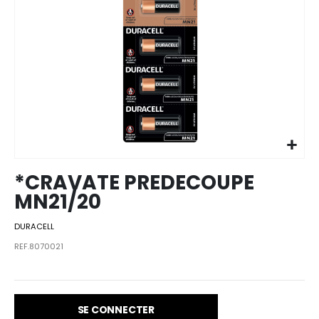
Skip to
the
beginning
of the
images
*CRAVATE PREDECOUPE
gallery
MN21/20
DURACELL
REF.8070021
SE CONNECTER