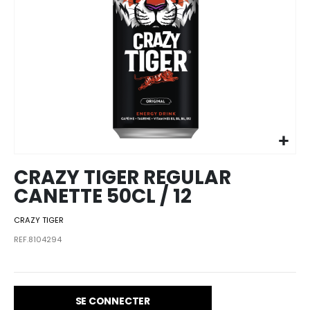
Skip to
the
beginning
of the
images
CRAZY TIGER REGULAR
gallery
CANETTE 50CL / 12
CRAZY TIGER
REF.8104294
SE CONNECTER