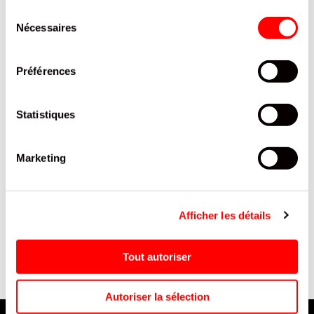
INTERESSER
Sélection
Nécessaires
du
consentement
Préférences
Statistiques
Marketing
TARTE 3 CHOCOLATS
TOOVAP RECHAR PRE-REMP
400G/6
PECHE 0% /10
Afficher les détails
Tout autoriser
Autoriser la sélection