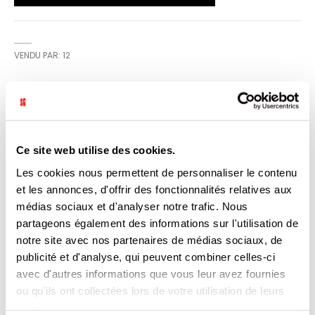
VENDU PAR: 12
INFORMATION
Ce site web utilise des cookies.
Retrouvez le goût unique Regular de l'énergisant Crazy
Tiger dans un format unique 500ml à emporter partout
Les cookies nous permettent de personnaliser le contenu
avec vous ! Une recette rafraichissante et différenciante
plus de 2 fois moins sucrée que la moyenne du marché.
et les annonces, d'offrir des fonctionnalités relatives aux
Idéal pour les petites soifs.
médias sociaux et d'analyser notre trafic. Nous
partageons également des informations sur l'utilisation de
CARACTÉRISTIQUES
notre site avec nos partenaires de médias sociaux, de
publicité et d'analyse, qui peuvent combiner celles-ci
DOCUMENTATION
avec d'autres informations que vous leur avez fournies
ou qu'ils ont collectées lors de votre utilisation de leurs
services.
PRODUITS QUI POURRAIENT VOUS