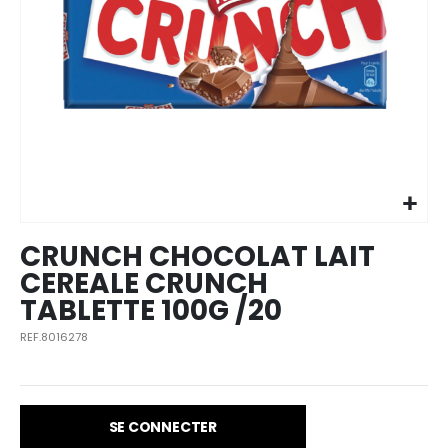
Skip to
the
beginning
of the
images
CRUNCH CHOCOLAT LAIT
gallery
CEREALE CRUNCH
TABLETTE 100G /20
REF.8016278
SE CONNECTER