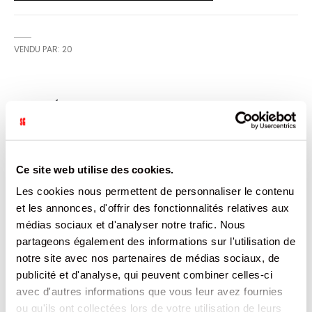
VENDU PAR: 20
CARACTÉRISTIQUES
Plus
3033710001279
d’informations
20
Ce site web utilise des cookies.
Italie
Non
Les cookies nous permettent de personnaliser le contenu
0
et les annonces, d'offrir des fonctionnalités relatives aux
0
médias sociaux et d'analyser notre trafic. Nous
107
partageons également des informations sur l'utilisation de
100
EMBALLAGE INDIVIDUEL
notre site avec nos partenaires de médias sociaux, de
0.172
publicité et d'analyse, qui peuvent combiner celles-ci
avec d'autres informations que vous leur avez fournies
DOCUMENTATION
ou qu'ils ont collectées lors de votre utilisation de leurs