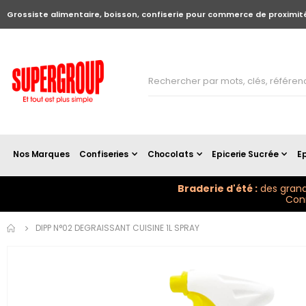
Grossiste alimentaire, boisson, confiserie pour commerce de proximit
Nos Marques
Confiseries
Chocolats
Epicerie Sucrée
Ep
Braderie d'été :
des grand
Conn
Skip to
DIPP N°02 DEGRAISSANT CUISINE 1L SPRAY
the
end of
the
images
gallery