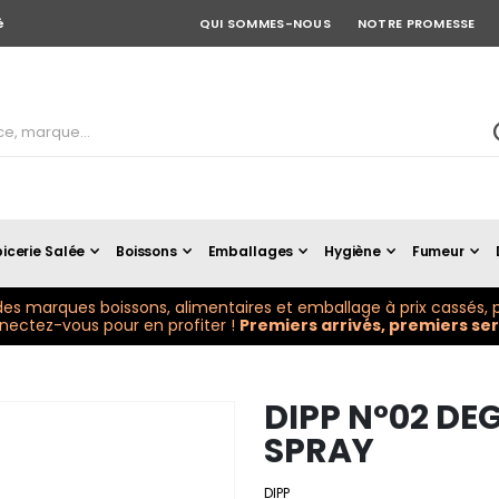
é
QUI SOMMES-NOUS
NOTRE PROMESSE
icerie Salée
Boissons
Emballages
Hygiène
Fumeur
es marques boissons, alimentaires et emballage à prix cassés, p
ectez-vous pour en profiter !
Premiers arrivés, premiers serv
DIPP N°02 DE
SPRAY
DIPP