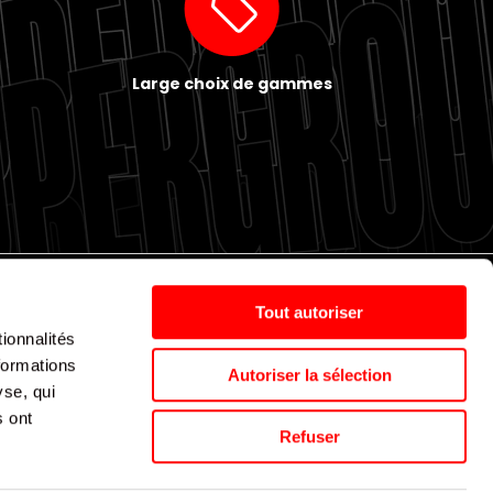
Large choix de gammes
Tout autoriser
ionnalités
Politique de cookies
Nos agences
Espace presse
formations
Autoriser la sélection
yse, qui
s ont
Supergroup © 2024. All Rights Reserved
Refuser