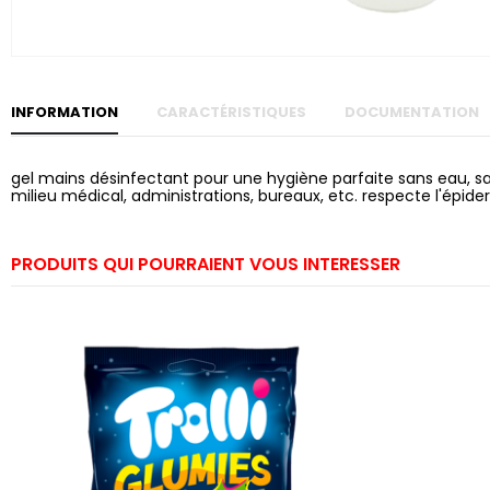
Skip to
the
beginning
of the
images
gallery
INFORMATION
CARACTÉRISTIQUES
DOCUMENTATION
gel mains désinfectant pour une hygiène parfaite sans eau, san
milieu médical, administrations, bureaux, etc. respecte l'épide
PRODUITS QUI POURRAIENT VOUS INTERESSER