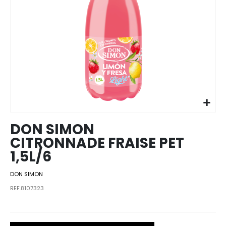
Skip to
the
beginning
of the
images
DON SIMON
gallery
CITRONNADE FRAISE PET
1,5L/6
DON SIMON
REF.8107323