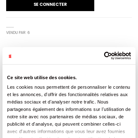
SE CONNECTER
VENDU PAR: 6
CARACTÉRISTIQUES
Plus
8410261642390
Ce site web utilise des cookies.
d’informations
6
Les cookies nous permettent de personnaliser le contenu
PAYS INCONNU
Non
et les annonces, d'offrir des fonctionnalités relatives aux
1580
médias sociaux et d'analyser notre trafic. Nous
1500
partageons également des informations sur l'utilisation de
PET
notre site avec nos partenaires de médias sociaux, de
DON SIMON
publicité et d'analyse, qui peuvent combiner celles-ci
2.72
avec d'autres informations que vous leur avez fournies