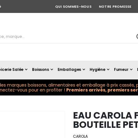
é
QUI SOMMES-NOUS
NOTRE PROMESSE
icerie Salée
Boissons
Emballages
Hygiène
Fumeur
es marques boissons, alimentaires et emballage à prix cassés, p
ectez-vous pour en profiter !
Premiers arrivés, premiers serv
EAU CAROLA F
BOUTEILLE PET 
CAROLA