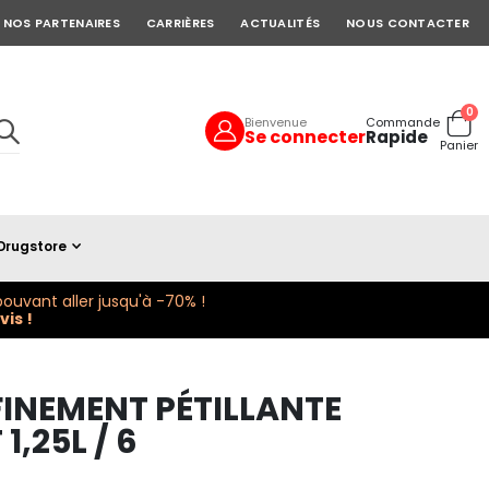
NOS PARTENAIRES
CARRIÈRES
ACTUALITÉS
NOUS CONTACTER
art
0
Bienvenue
Commande
Se connecter
Rapide
Cart
Panier
Drugstore
ouvant aller jusqu'à -70% !
is !
INEMENT PÉTILLANTE
1,25L / 6