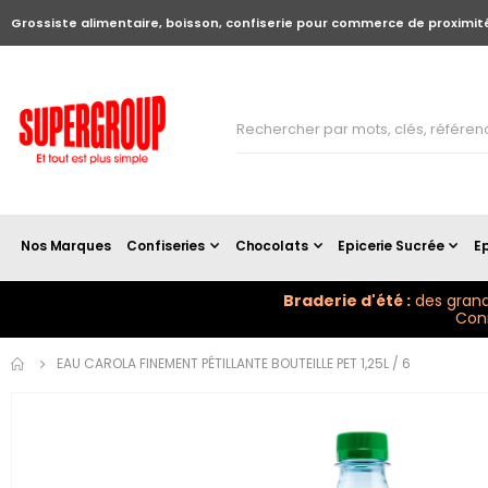
Grossiste alimentaire, boisson, confiserie pour commerce de proximit
Nos Marques
Confiseries
Chocolats
Epicerie Sucrée
Ep
Braderie d'été :
des grand
Conn
Skip to
EAU CAROLA FINEMENT PÉTILLANTE BOUTEILLE PET 1,25L / 6
the
end of
the
images
gallery