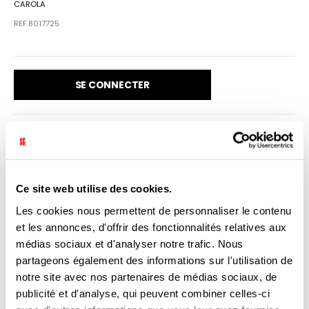
CAROLA
REF.8017725
SE CONNECTER
VENDU PAR: 24
Ce site web utilise des cookies.
INFORMATION
Les cookies nous permettent de personnaliser le contenu
et les annonces, d'offrir des fonctionnalités relatives aux
médias sociaux et d'analyser notre trafic. Nous
Carola Bleue c’est une eau de source de qualité, idéale
pour s’hydrater et se ressourcer tout au long de la
partageons également des informations sur l'utilisation de
journée. Elle convient également parfaitement pour
notre site avec nos partenaires de médias sociaux, de
accompagner son repas.
publicité et d'analyse, qui peuvent combiner celles-ci