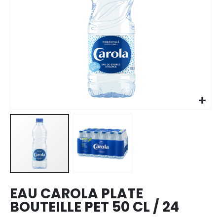
Skip to
the
beginning
of the
images
EAU CAROLA PLATE
gallery
BOUTEILLE PET 50 CL / 24