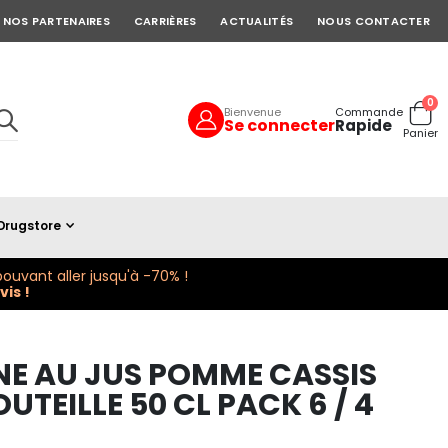
NOS PARTENAIRES
CARRIÈRES
ACTUALITÉS
NOUS CONTACTER
art
0
Bienvenue
Commande
Se connecter
Rapide
Cart
Panier
Drugstore
ouvant aller jusqu'à -70% !
is !
NE AU JUS POMME CASSIS
UTEILLE 50 CL PACK 6 / 4