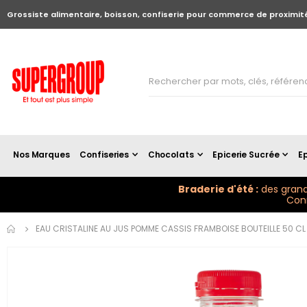
Grossiste alimentaire, boisson, confiserie pour commerce de proximit
Nos Marques
Confiseries
Chocolats
Epicerie Sucrée
Ep
Braderie d'été :
des grand
Conn
Skip to
EAU CRISTALINE AU JUS POMME CASSIS FRAMBOISE BOUTEILLE 50 CL 
the
end of
the
images
gallery