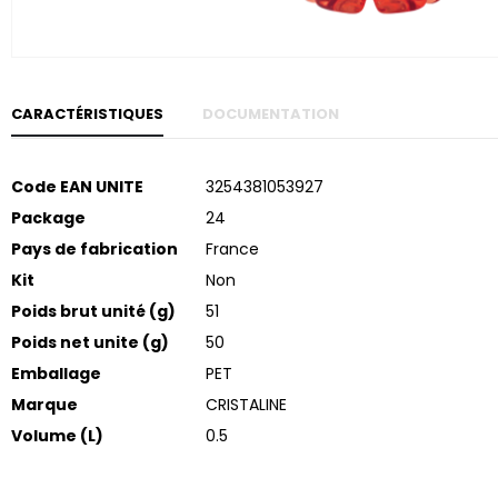
Skip to
the
beginning
of the
images
gallery
CARACTÉRISTIQUES
DOCUMENTATION
Plus
Code EAN UNITE
3254381053927
d’informations
Package
24
Pays de fabrication
France
Kit
Non
Poids brut unité (g)
51
Poids net unite (g)
50
Emballage
PET
Marque
CRISTALINE
Volume (L)
0.5