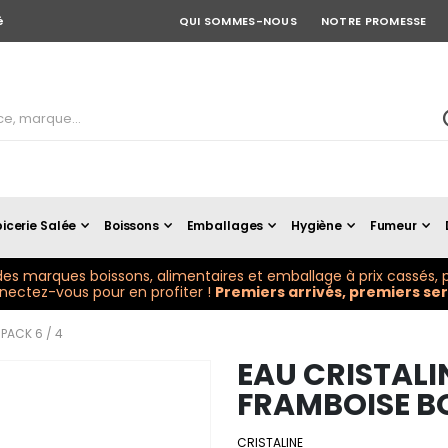
é
QUI SOMMES-NOUS
NOTRE PROMESSE
icerie Salée
Boissons
Emballages
Hygiène
Fumeur
es marques boissons, alimentaires et emballage à prix cassés, p
ectez-vous pour en profiter !
Premiers arrivés, premiers serv
PACK 6 / 4
EAU CRISTALI
FRAMBOISE BO
CRISTALINE