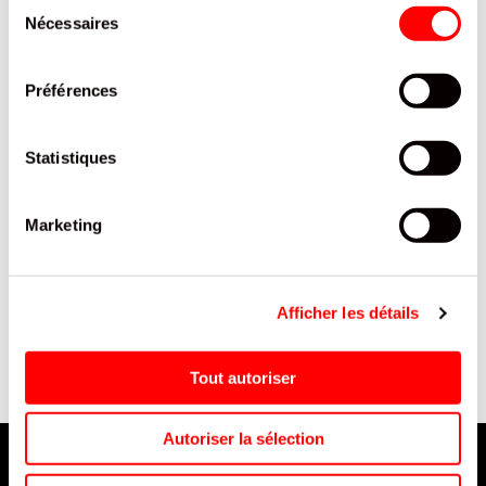
Sélection
Nécessaires
du
consentement
Préférences
Statistiques
Marketing
COCA COLA CHERRY - CAN
BARRE PROTEINEE
- 33 CL
CHOCOLAT AU LAIT &
COOKIE DOUGH JOYFUEL
Afficher les détails
55G/12
Tout autoriser
Autoriser la sélection