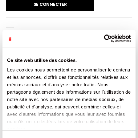
SE CONNECTER
VENDU PAR: 9
INFORMATION
Ce site web utilise des cookies.
Les cookies nous permettent de personnaliser le contenu
Eau minérale naturelle
et les annonces, d'offrir des fonctionnalités relatives aux
médias sociaux et d'analyser notre trafic. Nous
CARACTÉRISTIQUES
partageons également des informations sur l'utilisation de
notre site avec nos partenaires de médias sociaux, de
DOCUMENTATION
publicité et d'analyse, qui peuvent combiner celles-ci
avec d'autres informations que vous leur avez fournies
ou qu'ils ont collectées lors de votre utilisation de leurs
PRODUITS QUI POURRAIENT VOUS
services.
INTERESSER