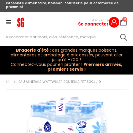
Grossiste alimentaire, boisson, confiserie pour commerce de
proximité
arti
0
Bienvenue
Se connecter
Cart
Toggle
Nav
Braderie d'été :
des grandes marques boissons,
alimentaires et emballage à prix cassés, pouvant aller
jusqu'à -70% !
Connectez-vous pour en profiter !
Premiers arrivés,
premiers servis !
Skip to
the
EAU MINERALE WATTWILLER BOUTEILLE PET 50CL / 9
end of
the
images
gallery