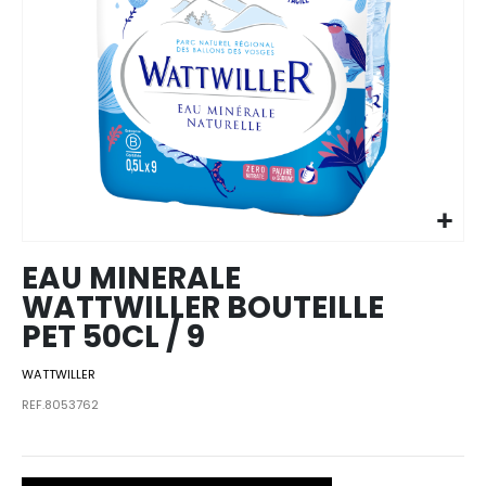
Skip to
the
beginning
of the
images
EAU MINERALE
gallery
WATTWILLER BOUTEILLE
PET 50CL / 9
WATTWILLER
REF.8053762