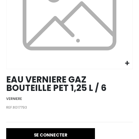
Skip to
the
beginning
of the
images
EAU VERNIERE GAZ
gallery
BOUTEILLE PET 1,25 L / 6
VERNIERE
REF.8017793
SE CONNECTER