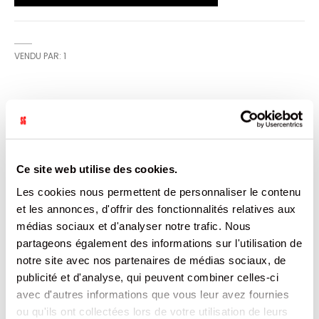
VENDU PAR: 1
CARACTÉRISTIQUES
Plus
3274080090016
d’informations
Ce site web utilise des cookies.
1
PAYS INCONNU
Les cookies nous permettent de personnaliser le contenu
Non
et les annonces, d'offrir des fonctionnalités relatives aux
7840
médias sociaux et d'analyser notre trafic. Nous
7840
PET
partageons également des informations sur l'utilisation de
VERNIERE
notre site avec nos partenaires de médias sociaux, de
13.26
publicité et d'analyse, qui peuvent combiner celles-ci
avec d'autres informations que vous leur avez fournies
DOCUMENTATION
ou qu'ils ont collectées lors de votre utilisation de leurs