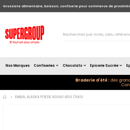
Grossiste alimentaire, boisson, confiserie pour commerce de proximit
Nos Marques
Confiseries
Chocolats
Epicerie Sucrée
Ep
Braderie d'été :
des grand
Conn
Skip to
EMBAL ALASKA POESIE 60X40 45G /10KG
the
end of
the
images
gallery