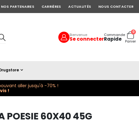
NOS PARTENAIRES
CARRIÈRES
ACTUALITÉS
NOUS CONTACTER
art
0
Bienvenue
Commande
Se connecter
Rapide
Cart
Panier
Drugstore
ouvant aller jusqu'à -70% !
is !
 POESIE 60X40 45G