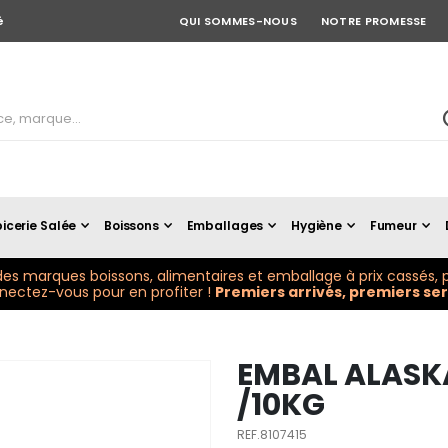
é
QUI SOMMES-NOUS
NOTRE PROMESSE
icerie Salée
Boissons
Emballages
Hygiène
Fumeur
es marques boissons, alimentaires et emballage à prix cassés, p
ectez-vous pour en profiter !
Premiers arrivés, premiers serv
EMBAL ALASKA
/10KG
REF.8107415