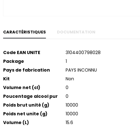
Skip to
the
beginning
of the
images
gallery
CARACTÉRISTIQUES
DOCUMENTATION
Plus
Code EAN UNITE
3104400798028
d’informations
Package
1
Pays de fabrication
PAYS INCONNU
Kit
Non
Volume net (cl)
0
Poucentage alcool pur
0
Poids brut unité (g)
10000
Poids net unite (g)
10000
Volume (L)
15.6