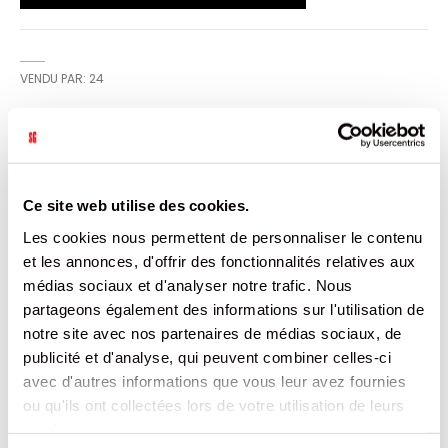
VENDU PAR: 24
INFORMATION
Ce site web utilise des cookies.
Évade-toi avec Freez Mix Fraise, la boisson gazeuse sans
alcool au goût doux et fruité. Un mélange rafraîchissant
Les cookies nous permettent de personnaliser le contenu
aux arômes sucrés, dans une bouteille au design vibrant.
et les annonces, d'offrir des fonctionnalités relatives aux
Pétillante, fun et pleine de style !
médias sociaux et d'analyser notre trafic. Nous
partageons également des informations sur l'utilisation de
CARACTÉRISTIQUES
notre site avec nos partenaires de médias sociaux, de
publicité et d'analyse, qui peuvent combiner celles-ci
DOCUMENTATION
avec d'autres informations que vous leur avez fournies
ou qu'ils ont collectées lors de votre utilisation de leurs
PRODUITS QUI POURRAIENT VOUS
services.
INTERESSER