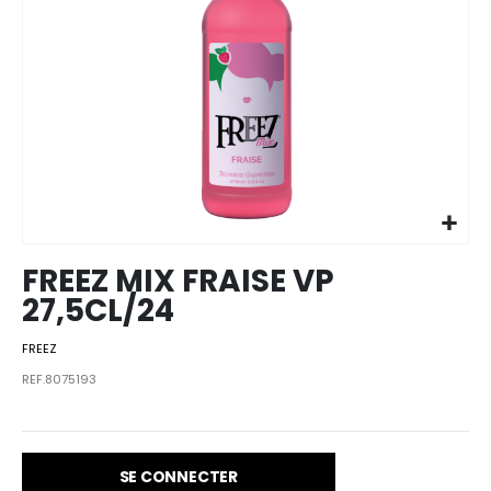
Skip to
the
beginning
of the
images
FREEZ MIX FRAISE VP
gallery
27,5CL/24
FREEZ
REF.8075193
SE CONNECTER