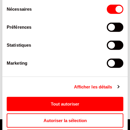
Sélection
Nécessaires
du
consentement
Préférences
Statistiques
Marketing
E
SAC CABAS PP COUPE
MONSTER REHAB TEA
MONDE
LEMONADE SCAN 50CL/12
440+200X400MM/125
Afficher les détails
Tout autoriser
Autoriser la sélection