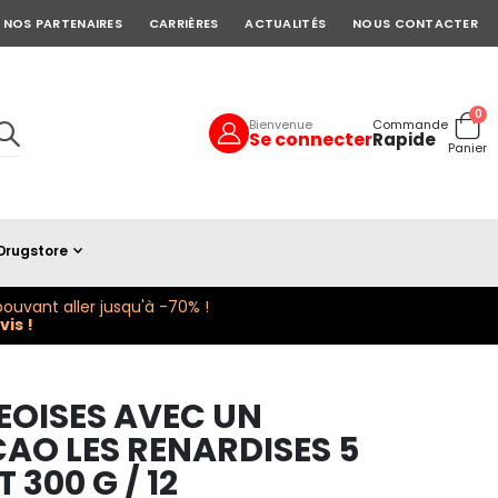
NOS PARTENAIRES
CARRIÈRES
ACTUALITÉS
NOUS CONTACTER
art
0
Bienvenue
Commande
Se connecter
Rapide
Cart
Panier
Drugstore
ouvant aller jusqu'à -70% !
is !
EOISES AVEC UN
AO LES RENARDISES 5
 300 G / 12