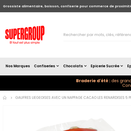
Grossiste alimentaire, boisson, confiserie pour commerce de proximit
Nos Marques
Confiseries
Chocolats
Epicerie Sucrée
Ep
Braderie d'été :
des grand
Conn
Skip to
GAUFRES LIEGEOISES AVEC UN NAPPAGE CACAO LES RENARDISES 5 PI
the
end of
the
images
gallery