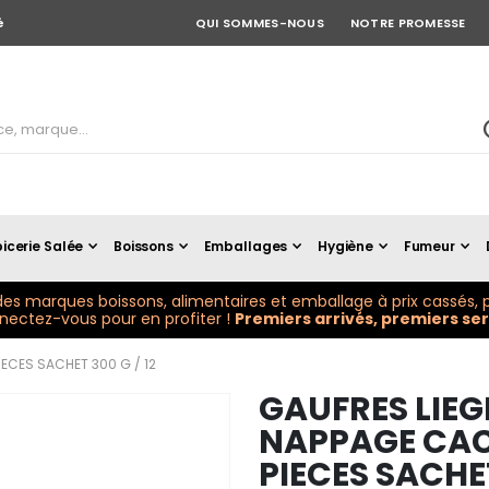
é
QUI SOMMES-NOUS
NOTRE PROMESSE
icerie Salée
Boissons
Emballages
Hygiène
Fumeur
es marques boissons, alimentaires et emballage à prix cassés, p
ectez-vous pour en profiter !
Premiers arrivés, premiers serv
ECES SACHET 300 G / 12
GAUFRES LIEG
NAPPAGE CAC
PIECES SACHET