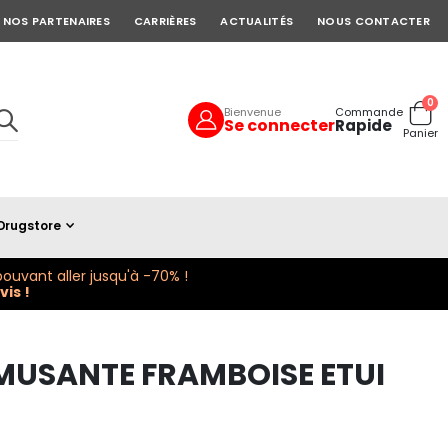
NOS PARTENAIRES
CARRIÈRES
ACTUALITÉS
NOUS CONTACTER
art
0
Bienvenue
Commande
Se connecter
Rapide
Cart
Panier
Drugstore
ouvant aller jusqu'à -70% !
is !
MUSANTE FRAMBOISE ETUI