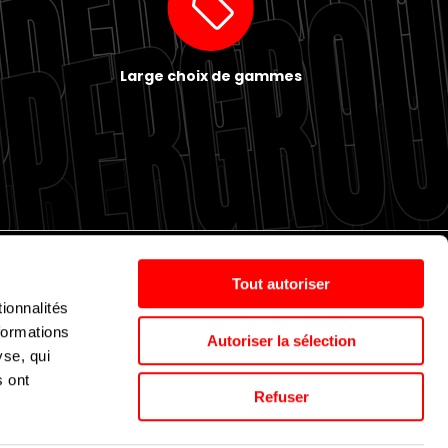
Large choix de gammes
Tout autoriser
ionnalités
Politique de cookies
Nos agences
Espace presse
formations
Autoriser la sélection
yse, qui
s ont
Supergroup © 2024. All Rights Reserved
Refuser