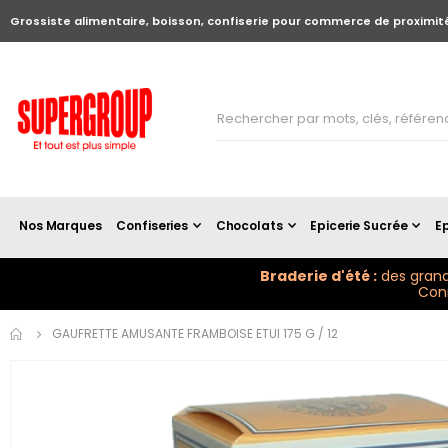
Grossiste alimentaire, boisson, confiserie pour commerce de proximit
Nos Marques
Confiseries
Chocolats
Epicerie Sucrée
Ep
Braderie d'été :
des grand
Conn
Skip to
GAUFRETTE AMUSANTE FRAMBOISE ETUI 175 G / 12
the
end of
the
images
gallery