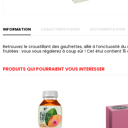
Skip to
the
beginning
of the
images
gallery
INFORMATION
CARACTÉRISTIQUES
DOCUMENTATION
Retrouvez le croustillant des gaufrettes, allié à l’onctuosité
fruitées : vous vous régalerez à coup sûr ! Cet étui contient 
PRODUITS QUI POURRAIENT VOUS INTERESSER