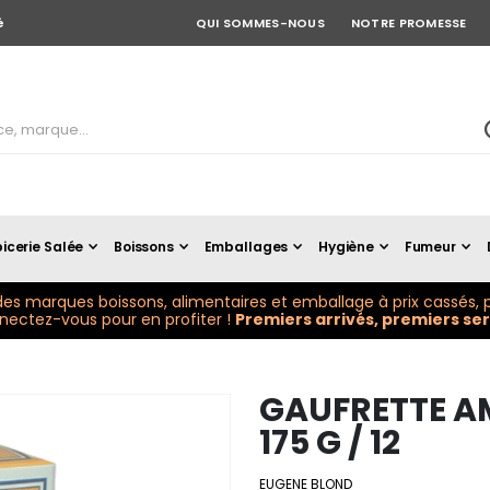
é
QUI SOMMES-NOUS
NOTRE PROMESSE
icerie Salée
Boissons
Emballages
Hygiène
Fumeur
es marques boissons, alimentaires et emballage à prix cassés, p
ectez-vous pour en profiter !
Premiers arrivés, premiers serv
GAUFRETTE A
175 G / 12
EUGENE BLOND