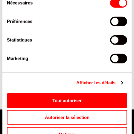
Nécessaires
du
consentement
Préférences
Statistiques
Marketing
AL
GAUFRES MOLLES POUDREES
SAUCE HOT PILI PILI COLONA
C
LES RENARDISES 6 PIECES
TUBE 500ML/12
SACHET 240 G / 12
Afficher les détails
Tout autoriser
Autoriser la sélection