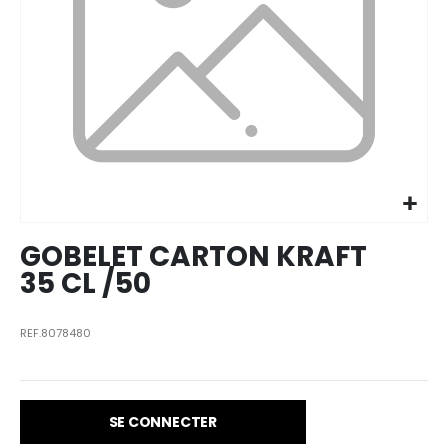
Skip to
the
beginning
of the
images
GOBELET CARTON KRAFT
gallery
35 CL /50
REF.8078480
SE CONNECTER