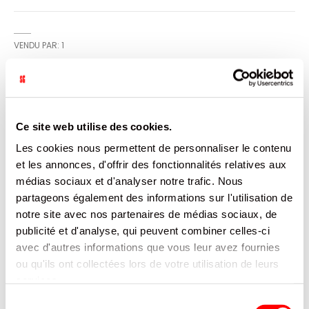
VENDU PAR: 1
INFORMATION
Ce site web utilise des cookies.
Gobelet en carton kraft, idéal pour boisson chaude ou
Les cookies nous permettent de personnaliser le contenu
froide
et les annonces, d'offrir des fonctionnalités relatives aux
médias sociaux et d'analyser notre trafic. Nous
CARACTÉRISTIQUES
partageons également des informations sur l'utilisation de
notre site avec nos partenaires de médias sociaux, de
DOCUMENTATION
publicité et d'analyse, qui peuvent combiner celles-ci
avec d'autres informations que vous leur avez fournies
PRODUITS QUI POURRAIENT VOUS
ou qu'ils ont collectées lors de votre utilisation de leurs
INTERESSER
services.
Sélection