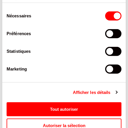
services.
PRODUITS QUI POURRAIENT VOUS
Sélection
INTERESSER
Nécessaires
du
consentement
Préférences
Statistiques
Marketing
GRINDER CHAMP CURVED
CLIPPER CP11RH DRAPEAU
G
Afficher les détails
40 MM /12
BZH/48
Tout autoriser
Autoriser la sélection