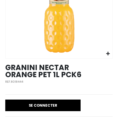
Skip to
the
beginning
of the
images
GRANINI NECTAR
gallery
ORANGE PET 1L PCK6
REF.8018444
SE CONNECTER