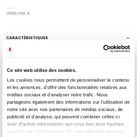
VENDU PAR: 6
CARACTÉRISTIQUES
Plus
3503780002020
d’informations
6
PAYS INCONNU
Ce site web utilise des cookies.
Non
Les cookies nous permettent de personnaliser le contenu
0
0
et les annonces, d'offrir des fonctionnalités relatives aux
1074
médias sociaux et d'analyser notre trafic. Nous
1037
partageons également des informations sur l'utilisation de
PET
notre site avec nos partenaires de médias sociaux, de
1
publicité et d'analyse, qui peuvent combiner celles-ci
avec d'autres informations que vous leur avez fournies
DOCUMENTATION
ou qu'ils ont collectées lors de votre utilisation de leurs